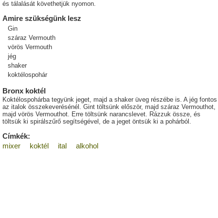
és tálalását követhetjük nyomon.
Amire szükségünk lesz
Gin
száraz Vermouth
vörös Vermouth
jég
shaker
koktélospohár
Bronx koktél
Koktélospohárba tegyünk jeget, majd a shaker üveg részébe is. A jég fontos
az italok összekeverésénél. Gint töltsünk először, majd száraz Vermouthot,
majd vörös Vermouthot. Erre töltsünk narancslevet. Rázzuk össze, és
töltsük ki spirálszűrő segítségével, de a jeget öntsük ki a pohárból.
Címkék:
mixer
koktél
ital
alkohol