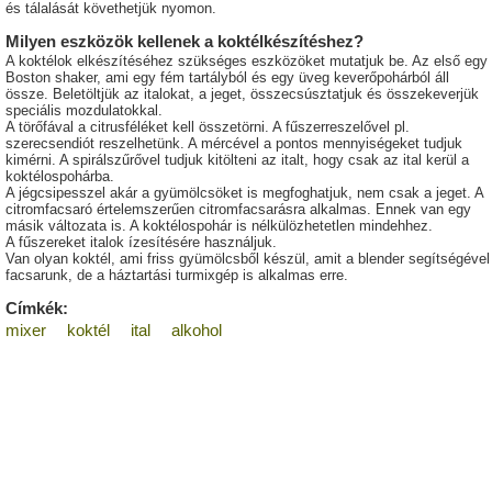
és tálalását követhetjük nyomon.
Milyen eszközök kellenek a koktélkészítéshez?
A koktélok elkészítéséhez szükséges eszközöket mutatjuk be. Az első egy
Boston shaker, ami egy fém tartályból és egy üveg keverőpohárból áll
össze. Beletöltjük az italokat, a jeget, összecsúsztatjuk és összekeverjük
speciális mozdulatokkal.
A törőfával a citrusféléket kell összetörni. A fűszerreszelővel pl.
szerecsendiót reszelhetünk. A mércével a pontos mennyiségeket tudjuk
kimérni. A spirálszűrővel tudjuk kitölteni az italt, hogy csak az ital kerül a
koktélospohárba.
A jégcsipesszel akár a gyümölcsöket is megfoghatjuk, nem csak a jeget. A
citromfacsaró értelemszerűen citromfacsarásra alkalmas. Ennek van egy
másik változata is. A koktélospohár is nélkülözhetetlen mindehhez.
A fűszereket italok ízesítésére használjuk.
Van olyan koktél, ami friss gyümölcsből készül, amit a blender segítségével
facsarunk, de a háztartási turmixgép is alkalmas erre.
Címkék:
mixer
koktél
ital
alkohol