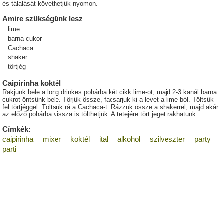
és tálalását követhetjük nyomon.
Amire szükségünk lesz
lime
barna cukor
Cachaca
shaker
törtjég
Caipirinha koktél
Rakjunk bele a long drinkes pohárba két cikk lime-ot, majd 2-3 kanál barna
cukrot öntsünk bele. Törjük össze, facsarjuk ki a levet a lime-ból. Töltsük
fel törtjéggel. Töltsük rá a Cachaca-t. Rázzuk össze a shakerrel, majd akár
az előző pohárba vissza is tölthetjük. A tetejére tört jeget rakhatunk.
Címkék:
caipirinha
mixer
koktél
ital
alkohol
szilveszter
party
parti