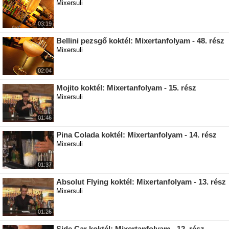
Mixersuli
03:19
Bellini pezsgő koktél: Mixertanfolyam - 48. rész
Mixersuli
02:04
Mojito koktél: Mixertanfolyam - 15. rész
Mixersuli
01:46
Pina Colada koktél: Mixertanfolyam - 14. rész
Mixersuli
01:37
Absolut Flying koktél: Mixertanfolyam - 13. rész
Mixersuli
01:26
Side Car koktél: Mixertanfolyam - 12. rész