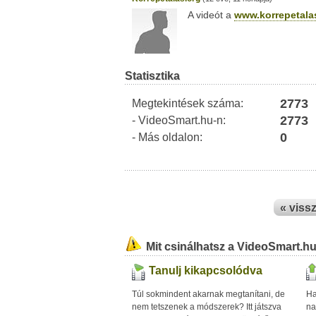
A videót a
www.korrepetala
Statisztika
2773
Megtekintések száma:
2773
- VideoSmart.hu-n:
0
- Más oldalon:
« viss
Mit csinálhatsz a VideoSmart.h
Tanulj kikapcsolódva
Túl sokmindent akarnak megtanítani, de
Ha
nem tetszenek a módszerek? Itt játszva
na