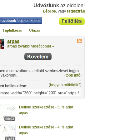
Üdvözlünk
az oldalon!
Lépj be
, vagy
regisztrálj
Feltöltés
Táplálkozás
Utazás
arpas
arpas további videótippjei »
en a sorozatban a deltoid szerkesztését fogjuk
yakorolni.
(
több infó
)
(
hogyan működik?
)
eó beillesztése:
Deltoid szerkesztése - 5. feladat
arpas
09:03
Deltoid szerkesztése - 4. feladat
arpas
11:54