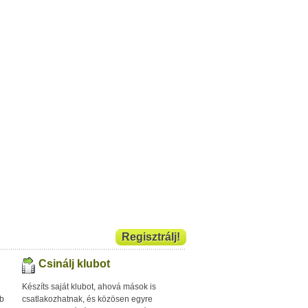
Regisztrálj!
Csinálj klubot
Készíts saját klubot, ahová mások is
bb
csatlakozhatnak, és közösen egyre