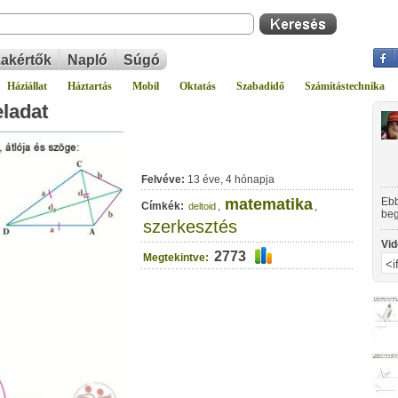
akértők
Napló
Súgó
Háziállat
Háztartás
Mobil
Oktatás
Szabadidő
Számítástechnika
eladat
Felvéve:
13 éve, 4 hónapja
matematika
Ebb
Címkék:
,
,
deltoid
beg
szerkesztés
Vid
2773
Megtekintve: