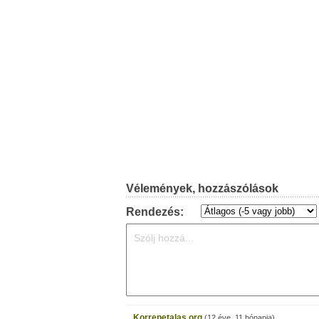
Vélemények, hozzászólások
Rendezés:
Korrepetalas.org
(12 éve, 11 hónapja)