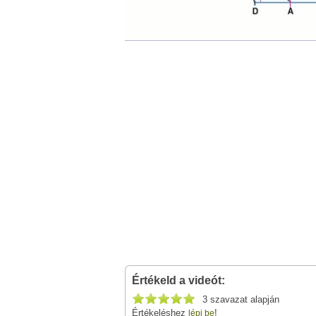
Értékeld a videót:
3 szavazat alapján
Értékeléshez
!
lépj be