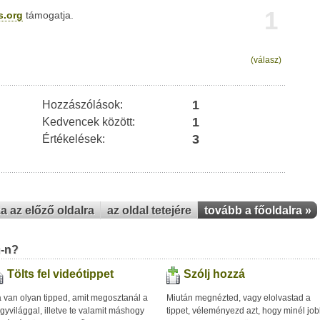
1
s.org
támogatja.
(válasz)
1
Hozzászólások:
1
Kedvencek között:
3
Értékelések:
za az előző oldalra
az oldal tetejére
tovább a főoldalra »
u-n?
Tölts fel videótippet
Szólj hozzá
 van olyan tipped, amit megosztanál a
Miután megnézted, vagy elolvastad a
gyvilággal, illetve te valamit máshogy
tippet, véleményezd azt, hogy minél jo