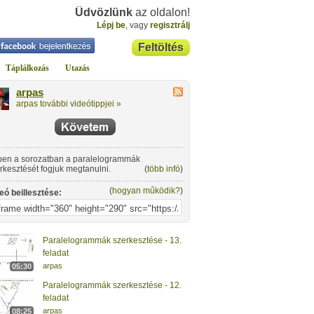
Üdvözlünk
az oldalon!
Lépj be
, vagy
regisztrálj
Feltöltés
Táplálkozás
Utazás
arpas
arpas további videótippjei »
en a sorozatban a paralelogrammák
rkesztését fogjuk megtanulni.
(
több infó
)
(
hogyan működik?
)
eó beillesztése:
Paralelogrammák szerkesztése - 13.
feladat
arpas
05:30
Paralelogrammák szerkesztése - 12.
feladat
arpas
08:25