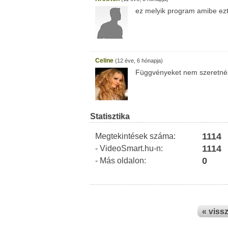
ez melyik program amibe ezt
Celine
(12 éve, 6 hónapja)
Függvényeket nem szeretnél
Statisztika
1114
Megtekintések száma:
1114
- VideoSmart.hu-n:
0
- Más oldalon:
« viss