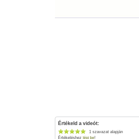
Értékeld a videót:
1 szavazat alapján
Értékeléshez
!
lépj be