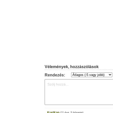
Vélemények, hozzászólások
Rendezés:
KretKon
(11 éve, 5 hónapja)