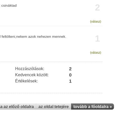
2
 csináktad
(válasz)
1
 feltölteni,nekem azok nehezen mennek.
(válasz)
2
Hozzászólások:
0
Kedvencek között:
1
Értékelések:
za az előző oldalra
az oldal tetejére
tovább a főoldalra »