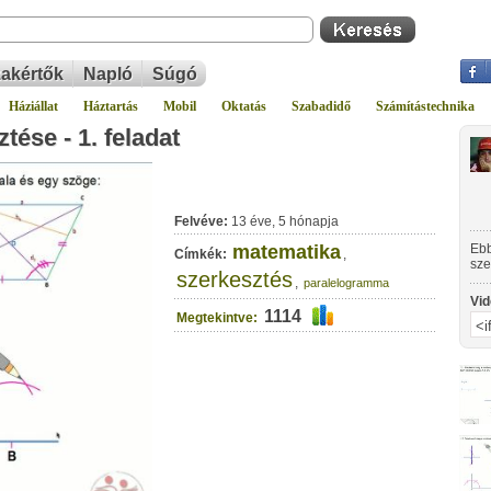
akértők
Napló
Súgó
Háziállat
Háztartás
Mobil
Oktatás
Szabadidő
Számítástechnika
ése - 1. feladat
Felvéve:
13 éve, 5 hónapja
matematika
Ebb
Címkék:
,
sze
szerkesztés
,
paralelogramma
Vid
1114
Megtekintve: