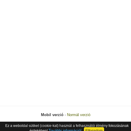
Mobil verzió
-
Normál verzió
Ez a weboldal sütiket (cookie-kat) használ a felhasználói élmény fokozásának
© 2026 Next Project Kft. - Minden jog fenntartva.
További információ!
érdekében!
Elfogadom