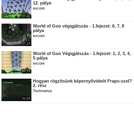
12. pálya
excore
07:22
World of Goo végigjátszás - 1.fejezet: 6, 7, 8
pálya
excore
07:14
World of Goo Végigjátszás - 1.fejezet: 1, 2, 3, 4,
5 pálya
excore
07:13
Hogyan rögzítsünk képernyővideót Fraps-szel?
2. rész
Textmanus
01:05