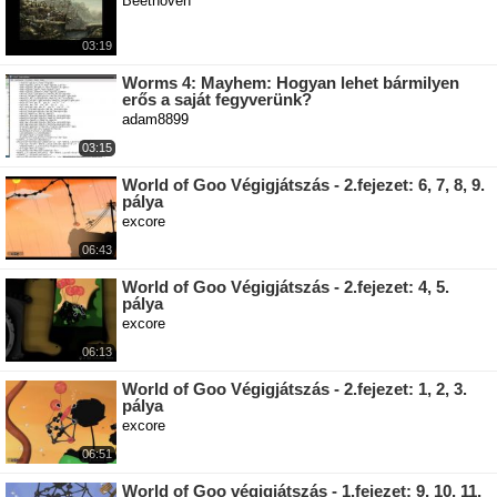
Beethoven
03:19
Worms 4: Mayhem: Hogyan lehet bármilyen
erős a saját fegyverünk?
adam8899
03:15
World of Goo Végigjátszás - 2.fejezet: 6, 7, 8, 9.
pálya
excore
06:43
World of Goo Végigjátszás - 2.fejezet: 4, 5.
pálya
excore
06:13
World of Goo Végigjátszás - 2.fejezet: 1, 2, 3.
pálya
excore
06:51
World of Goo végigjátszás - 1.fejezet: 9, 10, 11,