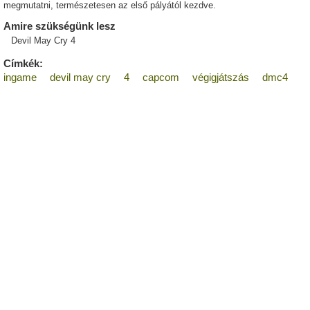
megmutatni, természetesen az első pályától kezdve.
Amire szükségünk lesz
Devil May Cry 4
Címkék:
ingame
devil may cry
4
capcom
végigjátszás
dmc4