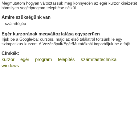
Megmutatom hogyan változtassuk meg könnyedén az egér kurzor kinézetét
bármilyen segédprogram telepítése nélkül.
Amire szükségünk van
számítógép
Egér kurzorának megváltoztatása egyszerűen
Írjuk be a Google-ba: cursors, majd az első találatról töltsünk le egy
szimpatikus kurzort. A Vezérlőpult/Egér/Mutatóknál importáljuk be a fájlt.
Címkék:
kurzor
egér
program
telepítés
számítástechnika
windows