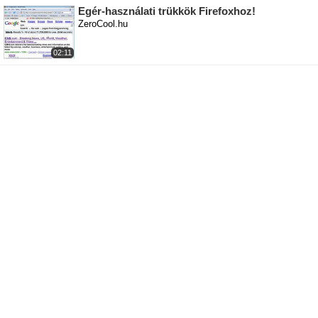
Egér-használati trükkök Firefoxhoz!
ZeroCool.hu
02:11