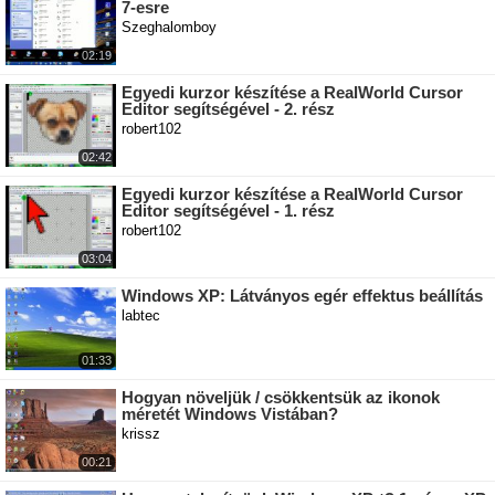
7-esre
Szeghalomboy
02:19
Egyedi kurzor készítése a RealWorld Cursor
Editor segítségével - 2. rész
robert102
02:42
Egyedi kurzor készítése a RealWorld Cursor
Editor segítségével - 1. rész
robert102
03:04
Windows XP: Látványos egér effektus beállítás
labtec
01:33
Hogyan növeljük / csökkentsük az ikonok
méretét Windows Vistában?
krissz
00:21