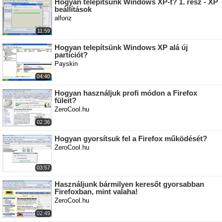
Hogyan telepítsünk Windows XP-t? 1. rész - XP
beállítások
alfonz
11:59
Hogyan telepítsünk Windows XP alá új
partíciót?
Payskin
04:40
Hogyan használjuk profi módon a Firefox
füleit?
ZeroCool.hu
02:36
Hogyan gyorsítsuk fel a Firefox működését?
ZeroCool.hu
03:57
Használjunk bármilyen keresőt gyorsabban
Firefoxban, mint valaha!
ZeroCool.hu
02:49