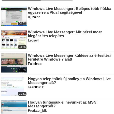
Windows Live Messenger: Belépés több fiókba
egyszerre a Plus! segítségével
ujj.zalan
00:52
Windows Live Messenger: Mit nézel most
kiegészítés telepítés
Lecso4
03:35
Windows Live Messenger küldése az értesítési
területre Windows 7 alatt
Fullchaos
01:59
Hogyan telepítsünk új smiley-t a WIndows Live
Messenger alá?
szentkuti11
01:51
Hogyan tüntessük el nevünket az MSN
Messengerből?
Predator_bfk