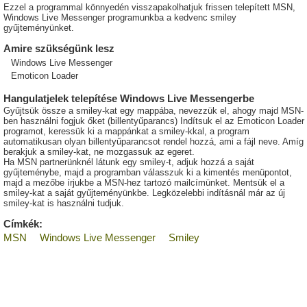
Ezzel a programmal könnyedén visszapakolhatjuk frissen telepített MSN,
Windows Live Messenger programunkba a kedvenc smiley
gyűjteményünket.
Amire szükségünk lesz
Windows Live Messenger
Emoticon Loader
Hangulatjelek telepítése Windows Live Messengerbe
Gyűjtsük össze a smiley-kat egy mappába, nevezzük el, ahogy majd MSN-
ben használni fogjuk őket (billentyűparancs) Indítsuk el az Emoticon Loader
programot, keressük ki a mappánkat a smiley-kkal, a program
automatikusan olyan billentyűparancsot rendel hozzá, ami a fájl neve. Amíg
berakjuk a smiley-kat, ne mozgassuk az egeret.
Ha MSN partnerünknél látunk egy smiley-t, adjuk hozzá a saját
gyűjteménybe, majd a programban válasszuk ki a kimentés menüpontot,
majd a mezőbe írjukbe a MSN-hez tartozó mailcímünket. Mentsük el a
smiley-kat a saját gyűjteményünkbe. Legközelebbi indításnál már az új
smiley-kat is használni tudjuk.
Címkék:
MSN
Windows Live Messenger
Smiley