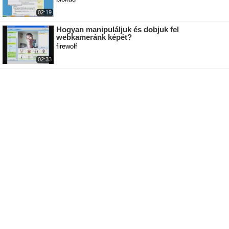
02:19
Hogyan manipuláljuk és dobjuk fel
webkameránk képét?
firewolf
02:33