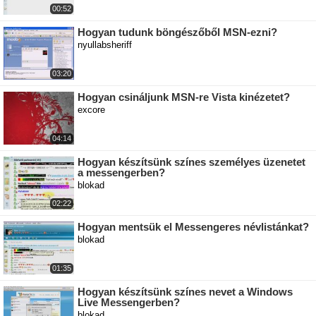
00:52
Hogyan tudunk böngészőből MSN-ezni?
nyullabsheriff
03:20
Hogyan csináljunk MSN-re Vista kinézetet?
excore
04:14
Hogyan készítsünk színes személyes üzenetet
a messengerben?
blokad
02:22
Hogyan mentsük el Messengeres névlistánkat?
blokad
01:35
Hogyan készítsünk színes nevet a Windows
Live Messengerben?
blokad