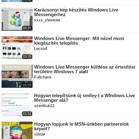
Karácsonyi kép készítés Windows Live
Messengerhez
xxxx_zlevente
06:25
Windows Live Messenger: Mit nézel most
kiegészítés telepítés
Lecso4
03:35
Windows Live Messenger küldése az értesítési
területre Windows 7 alatt
Fullchaos
01:59
Hogyan telepítsünk új smiley-t a WIndows Live
Messenger alá?
szentkuti11
01:51
Hogyan lopjunk le MSN-ünkben partnereink
képeit?
silstar