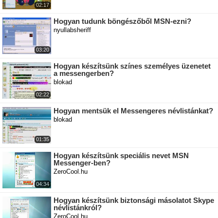
02:17
Hogyan tudunk böngészőből MSN-ezni?
nyullabsheriff
03:20
Hogyan készítsünk színes személyes üzenetet
a messengerben?
blokad
02:22
Hogyan mentsük el Messengeres névlistánkat?
blokad
01:35
Hogyan készítsünk speciális nevet MSN
Messenger-ben?
ZeroCool.hu
04:34
Hogyan készítsünk biztonsági másolatot Skype
névlistánkról?
ZeroCool.hu