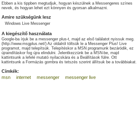
Ebben a kis tippben megtudjuk, hogyan készülnek a Messengeres színes
nevek, és hogyan lehet ezt könnyen és gyorsan alkalmazni.
Amire szükségünk lesz
Windows Live Messenger
A kiegészítő használata
Google-ba írjuk be a messenger plus-t, majd az első találatot nyissuk meg.
(http://www.msgplus.net/) Az oldalról töltsük le a Messenger Plus! Live
programot, majd telepítsük. Telepítéskor a MSN programunk bezáródik, ez
újraindításkor fog újra elindulni. Jelentkezzünk be a MSN-be, majd
kattintsunk a lefelé mutató nyilacskára és a Beállítások fülre. Ott
kattintsunk a Formázás gombra és tetszés szerint állítsuk be a továbbiakat.
Címkék:
msn
internet
messenger
messenger live