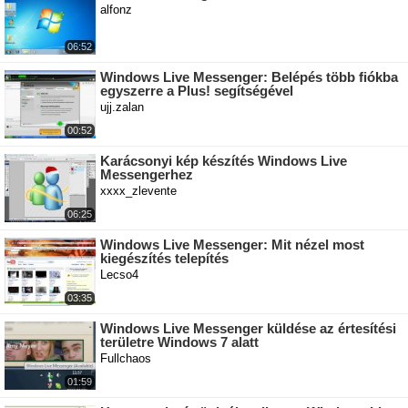
alfonz
06:52
Windows Live Messenger: Belépés több fiókba
egyszerre a Plus! segítségével
ujj.zalan
00:52
Karácsonyi kép készítés Windows Live
Messengerhez
xxxx_zlevente
06:25
Windows Live Messenger: Mit nézel most
kiegészítés telepítés
Lecso4
03:35
Windows Live Messenger küldése az értesítési
területre Windows 7 alatt
Fullchaos
01:59