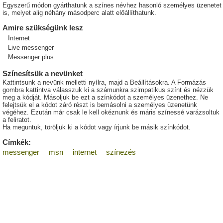
Egyszerű módon gyárthatunk a színes névhez hasonló személyes üzenetet
is, melyet alig néhány másodperc alatt előállíthatunk.
Amire szükségünk lesz
Internet
Live messenger
Messenger plus
Színesítsük a nevünket
Kattintsunk a nevünk melletti nyílra, majd a Beállításokra. A Formázás
gombra kattintva válasszuk ki a számunkra szimpatikus színt és nézzük
meg a kódját. Másoljuk be ezt a színkódot a személyes üzenethez. Ne
felejtsük el a kódot záró részt is bemásolni a személyes üzenetünk
végéhez. Ezután már csak le kell okéznunk és máris színessé varázsoltuk
a feliratot.
Ha meguntuk, töröljük ki a kódot vagy írjunk be másik színkódot.
Címkék:
messenger
msn
internet
színezés