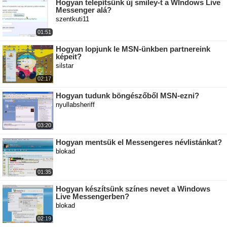
Hogyan telepítsünk új smiley-t a WIndows Live
Messenger alá?
szentkuti11
01:51
Hogyan lopjunk le MSN-ünkben partnereink
képeit?
silstar
02:17
Hogyan tudunk böngészőből MSN-ezni?
nyullabsheriff
03:20
Hogyan mentsük el Messengeres névlistánkat?
blokad
01:35
Hogyan készítsünk színes nevet a Windows
Live Messengerben?
blokad
02:19