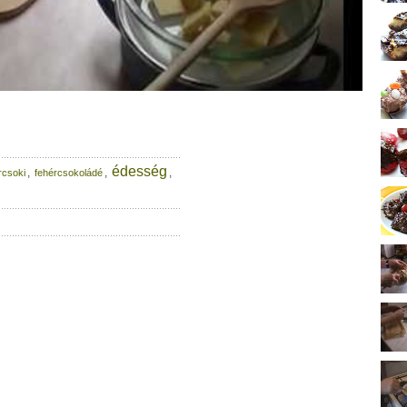
édesség
,
,
,
rcsoki
fehércsokoládé