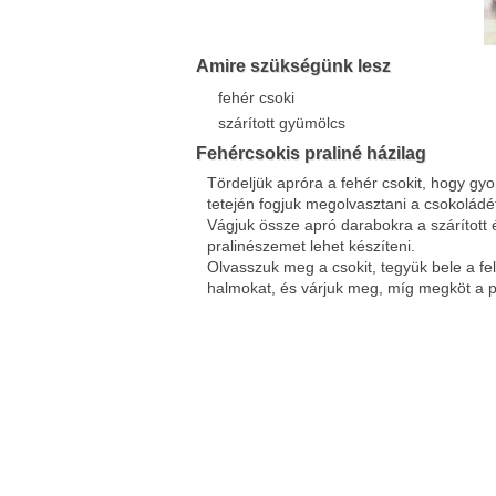
Facebook
Twitter
Amire szükségünk lesz
Del.icio.us
Live
fehér csoki
szárított gyümölcs
Fehércsokis praliné házilag
Tördeljük apróra a fehér csokit, hogy gyo
tetején fogjuk megolvasztani a csokoládé
Vágjuk össze apró darabokra a szárított
pralinészemet lehet készíteni.
Olvasszuk meg a csokit, tegyük bele a fe
halmokat, és várjuk meg, míg megköt a p