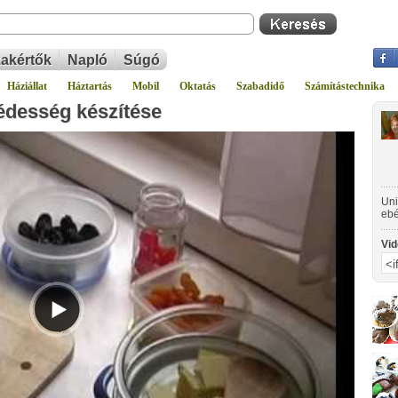
akértők
Napló
Súgó
Háziállat
Háztartás
Mobil
Oktatás
Szabadidő
Számítástechnika
édesség készítése
Uni
ebé
Főa
gyü
Vid