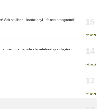
15
 Sok szülinapi, karácsonyi krízisen átsegítettél!
(válasz)
14
ár várom az új videó felvételeket,gratula,Anico
(válasz)
13
(válasz)