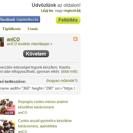
Üdvözlünk
az oldalon!
Lépj be
, vagy
regisztrálj
Feltöltés
Táplálkozás
Utazás
aniCO
aniCO további videótippjei »
verzális édességet fogunk készíteni. Kiadós
d után elfogyasztható, gyorsan elkészíthető.
(
több infó
)
lkotóeleme a fehércsokoládé, és különböző
mölcsök.
(
hogyan működik?
)
eó beillesztése:
Ropogós csokis-mézes praliné
készítése karácsonyra
aniCO
03:58
Csokis aszalt gyümölcs készítése
karácsonyra, ajándékba
aniCO
02:46