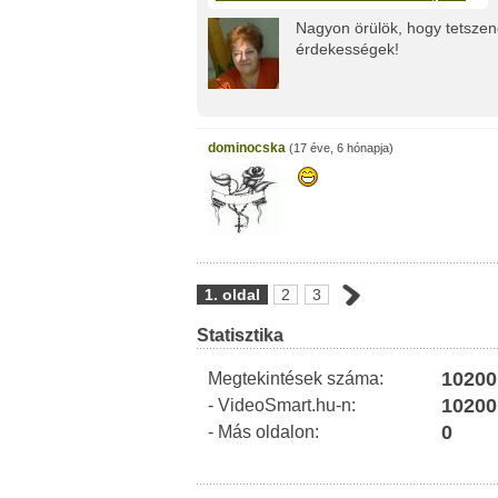
Nagyon örülök, hogy tetszen
érdekességek!
dominocska
(17 éve, 6 hónapja)
1. oldal
2
3
Statisztika
10200
Megtekintések száma:
10200
- VideoSmart.hu-n:
0
- Más oldalon: