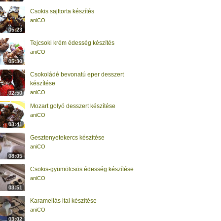
Csokis sajttorta készítés
aniCO
05:23
Tejcsoki krém édesség készítés
aniCO
05:30
Csokoládé bevonatú eper desszert
készítése
aniCO
02:50
Mozart golyó desszert készítése
aniCO
03:41
Gesztenyetekercs készítése
aniCO
08:05
Csokis-gyümölcsös édesség készítése
aniCO
03:51
Karamellás ital készítése
aniCO
03:02