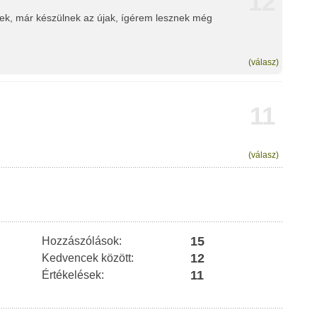
12
ek, már készülnek az újak, ígérem lesznek még
(válasz)
11
(válasz)
15
Hozzászólások:
12
Kedvencek között:
11
Értékelések: