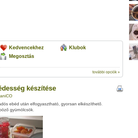
Kedvencekhez
Klubok
Megosztás
további opciók »
ik:
megosztásához használhatod a saját
zítése" című videótipp
édesség készítése
ubhoz sem.
: aniCO
Üzenet (opcionális):
adós ebéd után elfogyasztható, gyorsan elkészíthető.
!
ink között
nböző gyümölcsök.