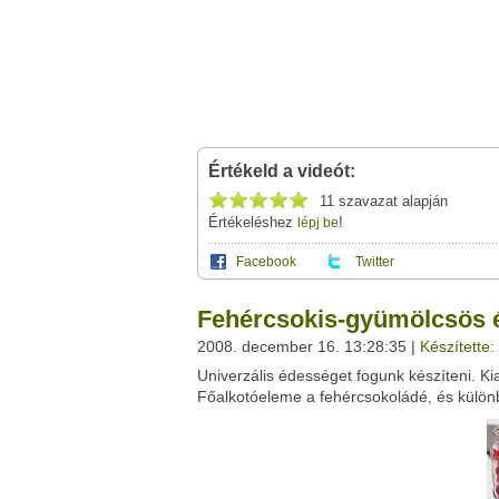
Értékeld a videót:
11 szavazat alapján
Értékeléshez
!
lépj be
Facebook
Twitter
Ez a videótipp a következő klub(ok)ba tartoz
A(z) "Fehércsokis-gyümölcsös édesség kés
Fehércsokis-gyümölcsös 
leveleződet
,
vagy
ezt a felületet:
Ez a videó nem még nem tartozik egy kl
2008. december 16. 13:28:35 |
Készítette
Neved:
Univerzális édességet fogunk készíteni. Ki
Ha van egy kis időd,
nézz szét meglévő klubja
E-mail címed:
Főalkotóeleme a fehércsokoládé, és külö
Címzett e-mail címe: