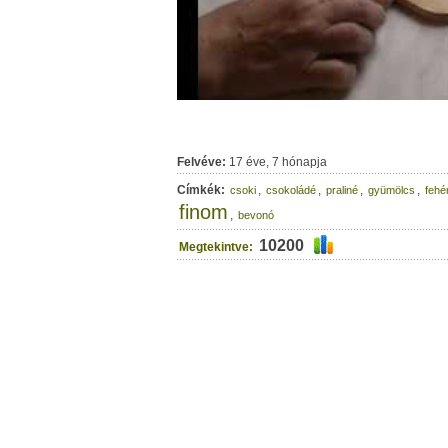
Felvéve:
17 éve, 7 hónapja
Címkék:
,
,
,
,
csoki
csokoládé
praliné
gyümölcs
fehé
finom
,
bevonó
10200
Megtekintve: