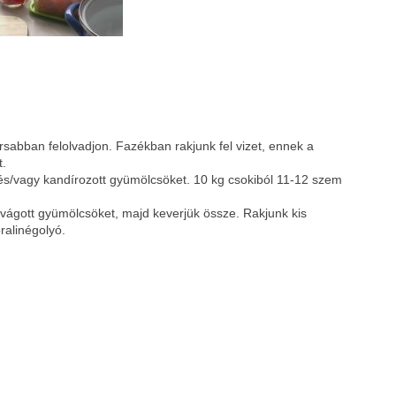
Google
Digg
rsabban felolvadjon. Fazékban rakjunk fel vizet, ennek a
t.
 és/vagy kandírozott gyümölcsöket. 10 kg csokiból 11-12 szem
lvágott gyümölcsöket, majd keverjük össze. Rakjunk kis
ralinégolyó.