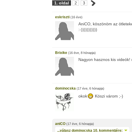
1. oldal
2
3
eskriszti
(16 éve)
AniCO, köszönöm az ötleteket!
:-)))))))))))
Brixike
(16 éve, 8 hónapja)
Nagyon hasznos kis videók! m
dominocska
(17 éve, 6 hónapja)
okok
Köszi várom ;-)
aniCO
(17 éve, 6 hónapja)
...válasz
dominocska
10. kommentjére: