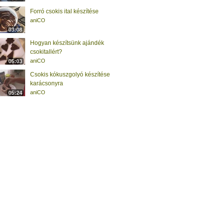
Forró csokis ital készítése
aniCO
03:08
Hogyan készítsünk ajándék
csokitallért?
aniCO
05:03
Csokis kókuszgolyó készítése
karácsonyra
aniCO
05:24