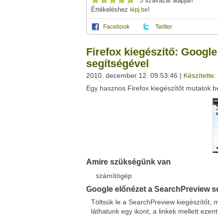
3 szavazat alapján
Értékeléshez
!
lépj be
Facebook
Twitter
Ez a videótipp a következő klub(ok)ba tartoz
A(z) "Firefox kiegészítő: Google előnézet 
Firefox kiegészítő: Googl
használhatod a saját leveleződet
,
vagy
ez
Ez a videó nem még nem tartozik egy kl
segítségével
Neved:
2010. december 12. 09:53:46 |
Készítette
Ha van egy kis időd,
nézz szét meglévő klubja
E-mail címed:
Egy hasznos Firefox kiegészítőt mutatok 
Címzett e-mail címe:
Facebook
Twitter
Amire szükségünk van
Del.icio.us
Live
számítógép
Google előnézet a SearchPreview s
Töltsük le a SearchPreview kiegészítőt, 
láthatunk egy ikont, a linkek mellett ezen