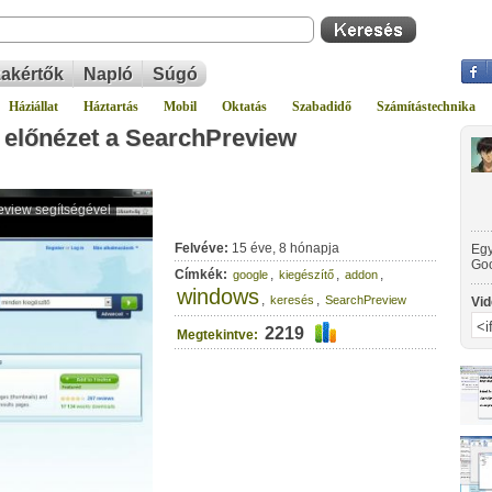
akértők
Napló
Súgó
Háziállat
Háztartás
Mobil
Oktatás
Szabadidő
Számítástechnika
e előnézet a SearchPreview
Felvéve:
15 éve, 8 hónapja
Egy
Goo
Címkék:
,
,
,
google
kiegészítő
addon
windows
,
,
keresés
SearchPreview
Vid
2219
Megtekintve: