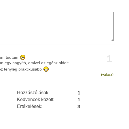
1
 nem tudtam
an egy nagyító, amivel az egész oldalt
ez tényleg praktikusabb
(válasz)
1
Hozzászólások:
1
Kedvencek között:
3
Értékelések: