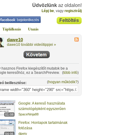
Üdvözlünk
az oldalon!
Lépj be
, vagy
regisztrálj
Feltöltés
Táplálkozás
Utazás
dawe10
dawe10 további videótippjei »
 hasznos Firefox kiegészítőt mutatok be a
gle keresőhöz, ez a SearchPreview.
(
több infó
)
(
hogyan működik?
)
eó beillesztése:
Google: A kereső használata
számológépként egyszerűen
SpaceNinja88
01:08
Firefox: Honlapok tartalmának
fotózása
djpety
04:06