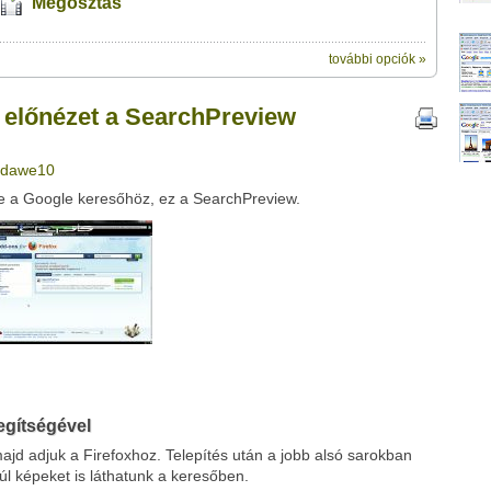
Megosztás
további opciók »
ik:
megosztásához
a SearchPreview segítségével" című videótipp
e előnézet a SearchPreview
t a felületet:
ubhoz sem.
Üzenet (opcionális):
: dawe10
!
ink között
be a Google keresőhöz, ez a SearchPreview.
Google
Digg
egítségével
majd adjuk a Firefoxhoz. Telepítés után a jobb alsó sarokban
túl képeket is láthatunk a keresőben.