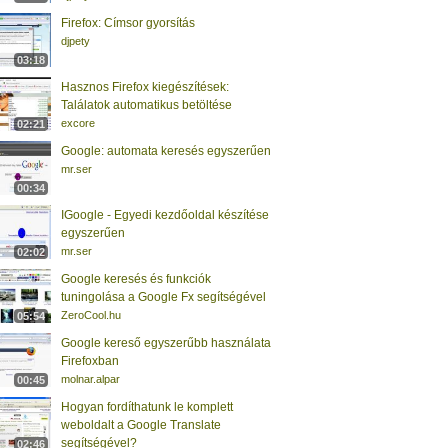
Firefox: Címsor gyorsítás
djpety
03:18
Hasznos Firefox kiegészítések:
Találatok automatikus betöltése
excore
02:21
Google: automata keresés egyszerűen
mr.ser
00:34
IGoogle - Egyedi kezdőoldal készítése
egyszerűen
mr.ser
02:02
Google keresés és funkciók
tuningolása a Google Fx segítségével
ZeroCool.hu
05:54
Google kereső egyszerűbb használata
Firefoxban
molnar.alpar
00:45
Hogyan fordíthatunk le komplett
weboldalt a Google Translate
segítségével?
02:46