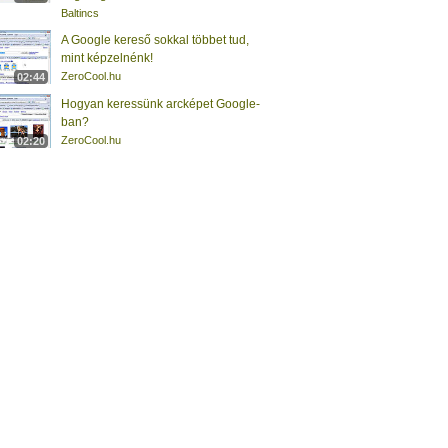
Baltincs
A Google kereső sokkal többet tud,
mint képzelnénk!
ZeroCool.hu
02:44
Hogyan keressünk arcképet Google-
ban?
ZeroCool.hu
02:20