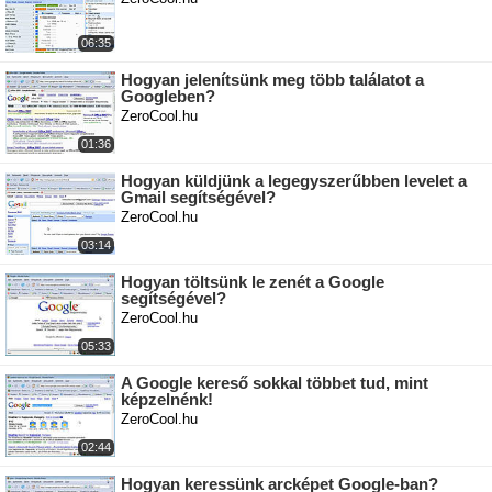
06:35
Hogyan jelenítsünk meg több találatot a
Googleben?
ZeroCool.hu
01:36
Hogyan küldjünk a legegyszerűbben levelet a
Gmail segítségével?
ZeroCool.hu
03:14
Hogyan töltsünk le zenét a Google
segítségével?
ZeroCool.hu
05:33
A Google kereső sokkal többet tud, mint
képzelnénk!
ZeroCool.hu
02:44
Hogyan keressünk arcképet Google-ban?