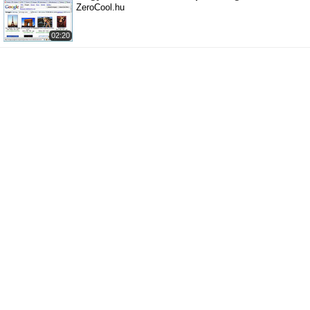
ZeroCool.hu
02:20