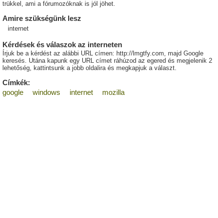
trükkel, ami a fórumozóknak is jól jöhet.
Amire szükségünk lesz
internet
Kérdések és válaszok az interneten
Írjuk be a kérdést az alábbi URL címen: http://lmgtfy.com, majd Google
keresés. Utána kapunk egy URL címet ráhúzod az egered és megjelenik 2
lehetőség, kattintsunk a jobb oldalira és megkapjuk a választ.
Címkék:
google
windows
internet
mozilla