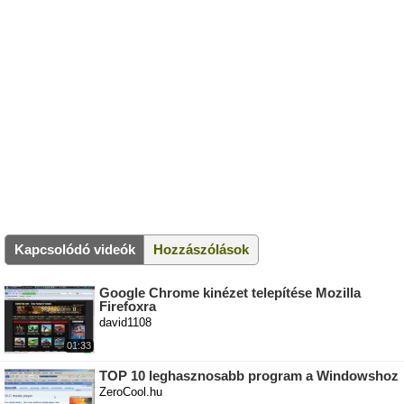
Kapcsolódó videók
Hozzászólások
Google Chrome kinézet telepítése Mozilla
Firefoxra
david1108
01:33
TOP 10 leghasznosabb program a Windowshoz
ZeroCool.hu