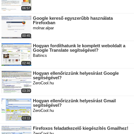
06:57
Google kereső egyszerűbb használata
Firefoxban
molnar.alpar
00:45
Hogyan fordíthatunk le komplett weboldalt a
Google Translate segítségével?
Baltincs
02:46
Hogyan ellenőrizzünk helyesírást Google
segítségével?
ZeroCool.hu
03:39
Hogyan ellenőrizzünk helyesírást Gmail
segítségével?
ZeroCool.hu
03:11
Firefoxos feladatkezelő kiegészítés Gmailhez!
ZeroCool.hu