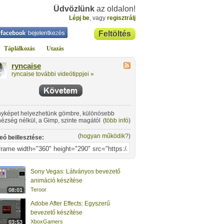
Üdvözlünk
az oldalon!
Lépj be
, vagy
regisztrálj
Feltöltés
Táplálkozás
Utazás
ryncaise
ryncaise további videótippjei »
yképet helyezhetünk gömbre, különösebb
ézség nélkül, a Gimp, szinte magától végzi el a
(
több infó
)
eletet, és beanimálja!
(
hogyan működik?
)
eó beillesztése:
Sony Vegas: Látványos bevezető
animáció készítése
Teroor
08:01
Adobe After Effects: Egyszerű
bevezető készítése
XboxGamers
03:53