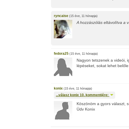
ryncaise
(15 éve, 11 hónapja)
A hozzászólás eltávolítva a vi
fedora25
(15 éve, 11 hónapja)
Nagyon tetszenek a videói, i
lépéseket, sokat lehet belőle
konix
(15 éve, 11 hónapja)
...válasz
konix
10. kommentjére:
Köszönöm a gyors választ, s
Üdv Konix