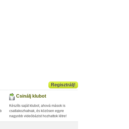
Regisztrálj!
Csinálj klubot
Készíts saját klubot, ahová mások is
bb
csatlakozhatnak, és közösen egyre
nagyobb videóbázist hozhattok létre!