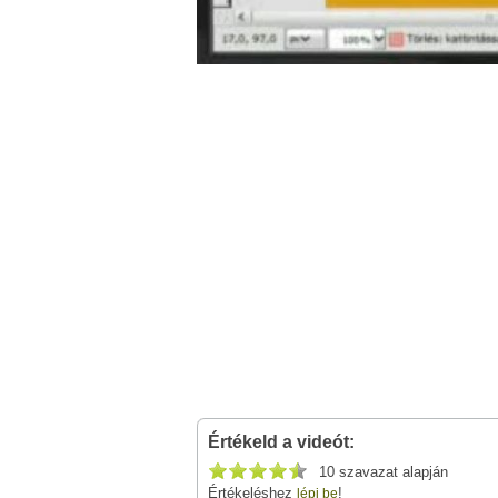
Értékeld a videót:
10 szavazat alapján
Értékeléshez
!
lépj be