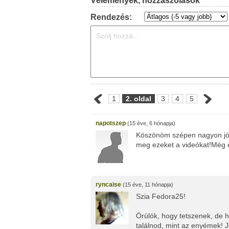
Vélemények, hozzászólások
Rendezés:
1
2. oldal
3
4
5
napotszep
(15 éve, 6 hónapja)
Köszönöm szépen nagyon jól 
meg ezeket a videókat!Még
ryncaise
(15 éve, 11 hónapja)
Szia Fedora25!
Örülök, hogy tetszenek, de 
találnod, mint az enyémek! 