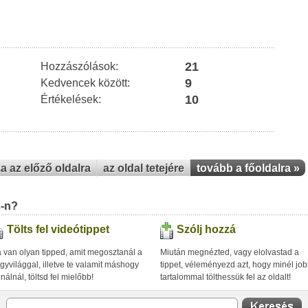
21
Hozzászólások:
9
Kedvencek között:
10
Értékelések:
za az előző oldalra
az oldal tetejére
tovább a főoldalra »
u-n?
Tölts fel videótippet
Szólj hozzá
 van olyan tipped, amit megosztanál a
Miután megnézted, vagy elolvastad a
gyvilággal, illetve te valamit máshogy
tippet, véleményezd azt, hogy minél jo
inálnál, töltsd fel mielőbb!
tartalommal tölthessük fel az oldalt!