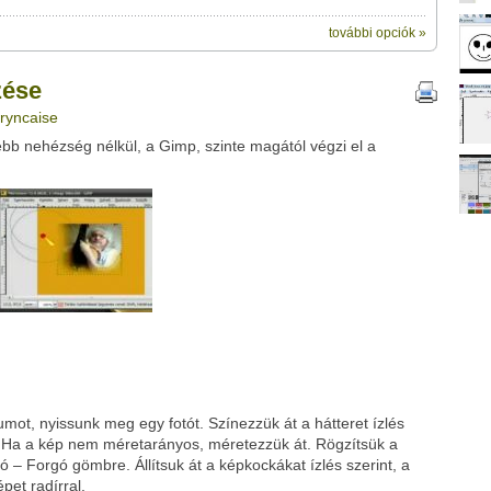
további opciók »
ik:
megosztásához használhatod a saját leveleződet
videótipp
,
zése
ubhoz sem.
 ryncaise
Üzenet (opcionális):
b nehézség nélkül, a Gimp, szinte magától végzi el a
!
ink között
Google
Digg
ot, nyissunk meg egy fotót. Színezzük át a hátteret ízlés
t. Ha a kép nem méretarányos, méretezzük át. Rögzítsük a
ó – Forgó gömbre. Állítsuk át a képkockákat ízlés szerint, a
pet radírral.