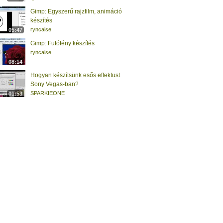
Gimp: Egyszerű rajzfilm, animáció
készítés
ryncaise
05:47
Gimp: Futófény készítés
ryncaise
08:14
Hogyan készítsünk esős effektust
Sony Vegas-ban?
SPARKIEONE
01:53