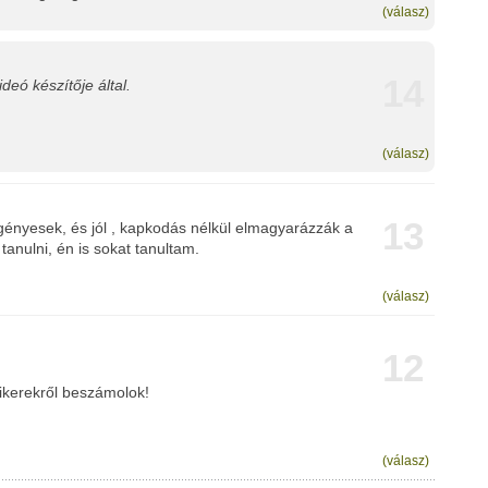
(válasz)
14
deó készítője által.
(válasz)
13
gényesek, és jól , kapkodás nélkül elmagyarázzák a
 tanulni, én is sokat tanultam.
(válasz)
12
ikerekről beszámolok!
(válasz)