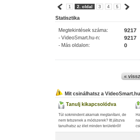
1
2. oldal
3
4
5
Statisztika
9217
Megtekintések száma:
9217
- VideoSmart.hu-n:
0
- Más oldalon:
« viss
Mit csinálhatsz a VideoSmart.h
Tanulj kikapcsolódva
Túl sokmindent akarnak megtanítani, de
Ha
nem tetszenek a módszerek? Itt játszva
na
tanulhatsz az élet minden területéről!
cs