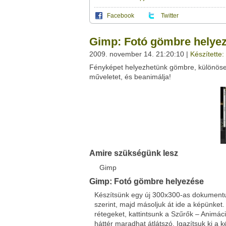
Facebook
Twitter
Ez a videótipp a következő klub(ok)ba tartoz
A(z) "Gimp: Fotó gömbre helyezése" című 
Gimp: Fotó gömbre helye
vagy
ezt a felületet:
Ez a videó nem még nem tartozik egy kl
2009. november 14. 21:20:10 |
Készítette:
Neved:
Fényképet helyezhetünk gömbre, különöseb
Ha van egy kis időd,
nézz szét meglévő klubja
E-mail címed:
műveletet, és beanimálja!
Címzett e-mail címe:
Facebook
Twitter
Amire szükségünk lesz
Del.icio.us
Live
Gimp
Gimp: Fotó gömbre helyezése
Készítsünk egy új 300x300-as dokumentum
szerint, majd másoljuk át ide a képünke
rétegeket, kattintsunk a Szűrők – Animáci
háttér maradhat átlátszó. Igazítsuk ki a ké