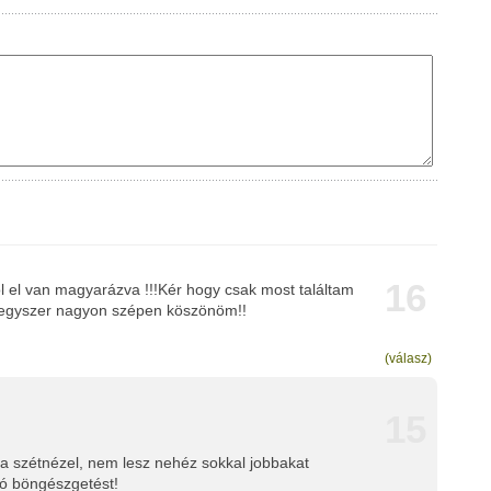
16
el van magyarázva !!!Kér hogy csak most találtam
 egyszer nagyon szépen köszönöm!!
(válasz)
15
ha szétnézel, nem lesz nehéz sokkal jobbakat
Jó böngészgetést!