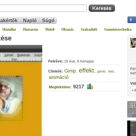
akértők
Napló
Súgó
Háziállat
Háztartás
Mobil
Oktatás
Szabadidő
Számítástechnika
zése
Felvéve:
16 éve, 8 hónapja
Fén
effekt
Gimp
Címkék:
,
,
,
,
gömb
fotó
neh
animáció
műv
Vid
9217
Megtekintve: