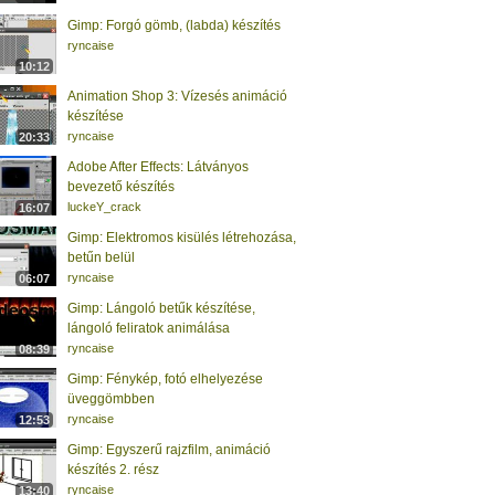
Gimp: Forgó gömb, (labda) készítés
ryncaise
10:12
Animation Shop 3: Vízesés animáció
készítése
ryncaise
20:33
Adobe After Effects: Látványos
bevezető készítés
luckeY_crack
16:07
Gimp: Elektromos kisülés létrehozása,
betűn belül
ryncaise
06:07
Gimp: Lángoló betűk készítése,
lángoló feliratok animálása
ryncaise
08:39
Gimp: Fénykép, fotó elhelyezése
üveggömbben
ryncaise
12:53
Gimp: Egyszerű rajzfilm, animáció
készítés 2. rész
ryncaise
13:40