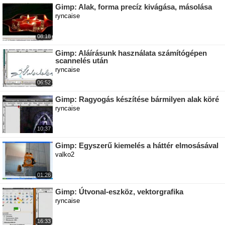
Gimp: Alak, forma precíz kivágása, másolása
ryncaise
08:18
Gimp: Aláírásunk használata számítógépen
scannelés után
ryncaise
06:52
Gimp: Ragyogás készítése bármilyen alak köré
ryncaise
10:37
Gimp: Egyszerű kiemelés a háttér elmosásával
valko2
01:26
Gimp: Útvonal-eszköz, vektorgrafika
ryncaise
16:33