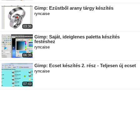
Gimp: Ezüstből arany tárgy készítés
ryncaise
03:36
Gimp: Saját, ideiglenes paletta készítés
festéshez
ryncaise
06:36
Gimp: Ecset készítés 2. rész - Teljesen új ecset
ryncaise
07:49