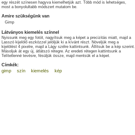
egy részét színesen hagyva kiemelhetjük azt. Több mód is lehetséges,
most a bonyolultabb módszert mutatom be.
Amire szükségünk van
Gimp
Látványos kiemelés színnel
Nyissunk meg egy fotót, nagyítsuk meg a képet a precizitás miatt, majd a
Lasszó kijelölő eszközzel jelöljük ki a kívánt részt. Növeljük meg a
kijelölést 4 pixelre, majd a Lágy szélre kattintsunk. Állítsuk be a kép szerint.
Másoljuk át egy új, átlátszó rétegre. Az eredeti rétegen kattintsunk a
Telítetlenné tevésre, fésüljük össze, majd mentsük el a képet.
Címkék:
gimp
szín
kiemelés
kép