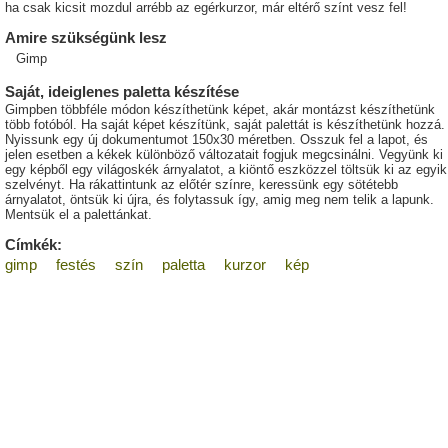
ha csak kicsit mozdul arrébb az egérkurzor, már eltérő színt vesz fel!
Amire szükségünk lesz
Gimp
Saját, ideiglenes paletta készítése
Gimpben többféle módon készíthetünk képet, akár montázst készíthetünk
több fotóból. Ha saját képet készítünk, saját palettát is készíthetünk hozzá.
Nyissunk egy új dokumentumot 150x30 méretben. Osszuk fel a lapot, és
jelen esetben a kékek különböző változatait fogjuk megcsinálni. Vegyünk ki
egy képből egy világoskék árnyalatot, a kiöntő eszközzel töltsük ki az egyik
szelvényt. Ha rákattintunk az előtér színre, keressünk egy sötétebb
árnyalatot, öntsük ki újra, és folytassuk így, amig meg nem telik a lapunk.
Mentsük el a palettánkat.
Címkék:
gimp
festés
szín
paletta
kurzor
kép