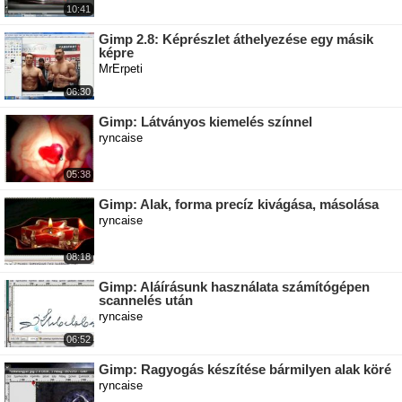
10:41
Gimp 2.8: Képrészlet áthelyezése egy másik
képre
MrErpeti
06:30
Gimp: Látványos kiemelés színnel
ryncaise
05:38
Gimp: Alak, forma precíz kivágása, másolása
ryncaise
08:18
Gimp: Aláírásunk használata számítógépen
scannelés után
ryncaise
06:52
Gimp: Ragyogás készítése bármilyen alak köré
ryncaise