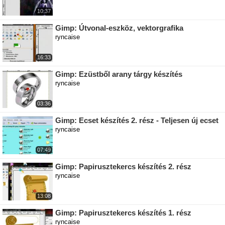
10:37
Gimp: Útvonal-eszköz, vektorgrafika
ryncaise
16:33
Gimp: Ezüstből arany tárgy készítés
ryncaise
03:36
Gimp: Ecset készítés 2. rész - Teljesen új ecset
ryncaise
07:49
Gimp: Papirusztekercs készítés 2. rész
ryncaise
13:08
Gimp: Papirusztekercs készítés 1. rész
ryncaise