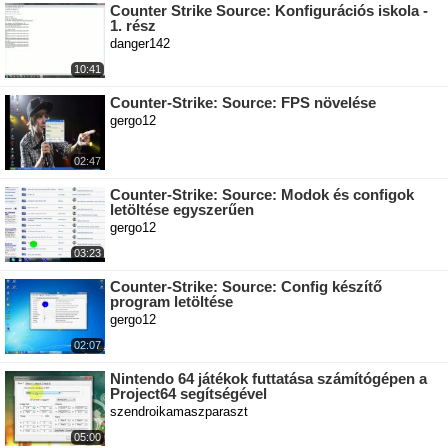
Counter Strike Source: Konfigurációs iskola -
1. rész
danger142
10:41
Counter-Strike: Source: FPS növelése
gergo12
02:47
Counter-Strike: Source: Modok és configok
letöltése egyszerűen
gergo12
03:23
Counter-Strike: Source: Config készítő
program letöltése
gergo12
02:07
Nintendo 64 játékok futtatása számítógépen a
Project64 segítségével
szendroikamaszparaszt
05:00