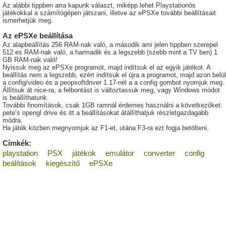
Az alábbi tippben arra kapunk választ, miképp lehet Playstationös
játékokkal a számítógépen játszani, illetve az ePSXe további beállításait
ismerhetjük meg.
Az ePSXe beállítása
Az alapbeállítás 256 RAM-nak való, a második ami jelen tippben szerepel
512 es RAM-nak való, a harmadik és a legszebb (szebb mint a TV ben) 1
GB RAM-nak való!
Nyissuk meg az ePSXe programot, majd indítsuk el az egyik játékot. A
beállítás nem a legszebb, ezért indítsuk el újra a programot, majd azon belül
a config/video és a peopsoftdriver 1.17-nél a a config gombot nyomjuk meg.
Állítsuk át nice-ra, a felbontást is változtassuk meg, vagy Windows módot
is beállíthatunk.
További finomítások, csak 1GB ramnál érdemes használni a következőket:
pete’s opengl drive és itt a beállításokat átállíthatjuk részletgazdagabb
módra.
Ha játék közben megnyomjuk az F1-et, utána F3-ra ezt fogja betölteni.
Címkék:
playstation
PSX
játékok
emulátor
converter
config
beálítások
kiegészítő
ePSXe