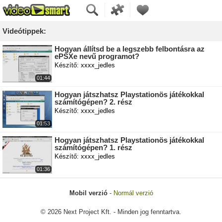
Videótippek:
Hogyan állítsd be a legszebb felbontásra az
ePSXe nevű programot?
Készítő: xxxx_jedles
01:44
Hogyan játszhatsz Playstationös játékokkal
számítógépen? 2. rész
Készítő: xxxx_jedles
01:53
Hogyan játszhatsz Playstationös játékokkal
számítógépen? 1. rész
Készítő: xxxx_jedles
01:36
Mobil verzió
-
Normál verzió
© 2026 Next Project Kft. - Minden jog fenntartva.