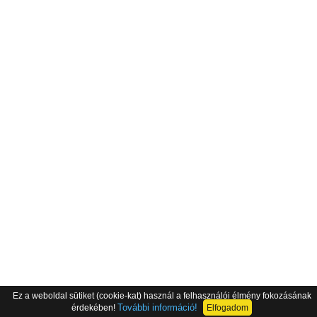
Ez a weboldal sütiket (cookie-kat) használ a felhasználói élmény fokozásának
További információ!
érdekében!
Elfogadom