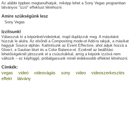
Az alábbi tippben megtanulhatjuk, miképp lehet a Sony Vegas programban
látványos "izzó" effektust létrehozni.
Amire szükségünk lesz
Sony Vegas
Izzítsunk!
Válasszuk ki a képünket/videónkat, majd duplázzuk meg. A másolatot
húzzuk le alulra. Az elsőnél a Compositing mode-ot Add-ra rakjuk, a másikat
hagyjuk Source alphán. Kattintsunk az Event Effectsre, ahol adjuk hozzá a
Glow-t, a Gautian blurt és a Color Balance-ot. Ezeknél az beállítási
lehetőségeknél játsszunk el a csúszkákkal, amíg a képünk izzóvá nem
változik – ez képfüggő, próbálgassunk minél érdekesebb effektet létrehozni.
Címkék:
vegas
videó
videovágás
sony
video
videoszerkesztés
effekt
látvány