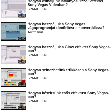
Hogyan csináljunk látványos "izzó" effektet
Sony Vegas Videoban?
SPARKIEONE
01:53
Hogyan használjuk a Sony Vegas
vágóprogramját tömörítésre, konvertálásra?
Textmanus
02:50
Hogyan használjuk a Glow effektet Sony Vegas-
ban?
SPARKIEONE
02:06
Hogyan színezhetünk trükkösen a Sony Vegas-
ban?
SPARKIEONE
01:28
Hogyan készítsünk esős effektust Sony Vegas-
ban?
SPARKIEONE
01:53