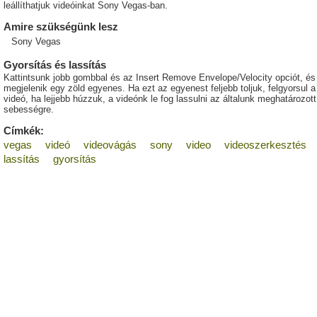
leállíthatjuk videóinkat Sony Vegas-ban.
Amire szükségünk lesz
Sony Vegas
Gyorsítás és lassítás
Kattintsunk jobb gombbal és az Insert Remove Envelope/Velocity opciót, és
megjelenik egy zöld egyenes. Ha ezt az egyenest feljebb toljuk, felgyorsul a
videó, ha lejjebb húzzuk, a videónk le fog lassulni az általunk meghatározott
sebességre.
Címkék:
vegas
videó
videovágás
sony
video
videoszerkesztés
lassítás
gyorsítás