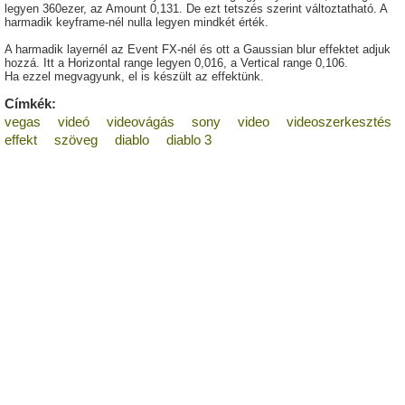
legyen 360ezer, az Amount 0,131. De ezt tetszés szerint változtatható. A
harmadik keyframe-nél nulla legyen mindkét érték.
A harmadik layernél az Event FX-nél és ott a Gaussian blur effektet adjuk
hozzá. Itt a Horizontal range legyen 0,016, a Vertical range 0,106.
Ha ezzel megvagyunk, el is készült az effektünk.
Címkék:
vegas
videó
videovágás
sony
video
videoszerkesztés
effekt
szöveg
diablo
diablo 3