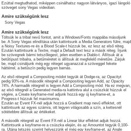
Ezúttal megtudhatod, miképpen csinálhatsz nagyon látványos, igazi lángoló
szöveget sony Vegas videoban.
Amire szükségünk lesz
Sony Vegas
Amire szükségünk lesz
Töltsük le a tribal nevű fontot, amit a Windows/Fonts mappába másoljunk
be. A Sony Vegas elindítása után kattintsunk a Media Generators fülre, majd
a Noisy Textures-re és a Blood Scale-t húzzuk be, ez lesz az első réteg.
Ezután kattintsunk a Textre, majd a Default text lesz a másik réteg. Írjunk
be szövegnek bármi tetszőlegest, jelen esetben a Diablo-t. Állítsuk át a
betűtípust tribalra, a betűméretet is állítsuk át megfelelő méretűre. Zárjuk
be, majd csináljunk még egy réteget ugyanazzal a szöveggel fekete
háttérrel, a betűszín pedig legyen barnás.
Az első rétegnél a Compositing módot tegyük át Dodge-ra, az Opacityt
pedig 93%-ra. A második rétegnél a Compositing legyen Add, az Opacity
74%. A harmadik rétegnél is legyen Add a Compositing mód. Ha ez megvan,
az első rétegnél a Generated media-ra kattintva alul a csúszkát húzzuk el
végére, a Create keyframe-mel adjunk hozzá egy új keyframe-et, a
Progress-t húzzuk fel maximumra.
Ezután az Event FX-nél adjuk hozzá a Gradient map nevű effektet, ott
kattintsunk az egyes számra, ott legyen világosabb a szín, a kettesnél
sötétebbre állítsuk az értékeket.
A második rétegnél az Event FX-nél a Linear blur effektet adjuk hozzá.
Kattintsunk a keyframe-re a csúszka elején, és az Amountot tegyük 0,100-
ra. Utána tetszés szerint helyezzünk el még egy keyframe-et, az Angle