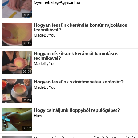
Gyermekvilag-Agyszinhaz
01:57
Hogyan fessünk kerámiát kontúr rajzolásos
technikával?
MadeByYou
03:15
Hogyan díszítsünk kerámiát karcolásos
technikával?
MadeByYou
02:38
Hogyan fessünk színátmenetes kerámiát?
MadeByYou
03:59
Hogy csináljunk floppyból repülőgépet?
Horv
05:52