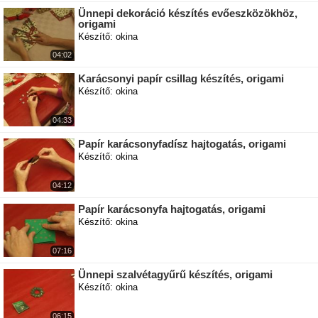
Ünnepi dekoráció készítés evőeszközökhöz,
origami
Készítő: okina
04:02
Karácsonyi papír csillag készítés, origami
Készítő: okina
04:33
Papír karácsonyfadísz hajtogatás, origami
Készítő: okina
04:12
Papír karácsonyfa hajtogatás, origami
Készítő: okina
07:16
Ünnepi szalvétagyűrű készítés, origami
Készítő: okina
06:15