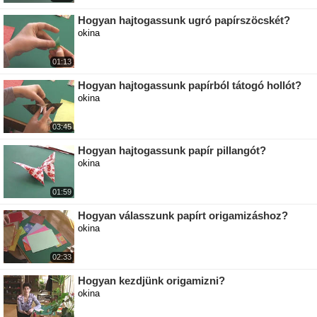
Hogyan hajtogassunk ugró papírszöcskét?
okina
01:13
Hogyan hajtogassunk papírból tátogó hollót?
okina
03:45
Hogyan hajtogassunk papír pillangót?
okina
01:59
Hogyan válasszunk papírt origamizáshoz?
okina
02:33
Hogyan kezdjünk origamizni?
okina