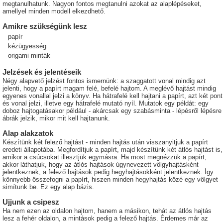
megtanulhatunk. Nagyon fontos megtanulni azokat az alaplépéseket,
amellyel minden modell elkezdhető.
Amikre szükségünk lesz
papír
kézügyesség
origami minták
Jelzések és jelentéseik
Négy alapvető jelzést fontos ismernünk: a szaggatott vonal mindig azt
jelenti, hogy a papírt magam felé, befelé hajtom. A meglévő hajtást mindig
egyenes vonallal jelzi a könyv. Ha hátrafelé kell hajtani a papírt, azt két pont
és vonal jelzi, illetve egy hátrafelé mutató nyíl. Mutatok egy példát: egy
doboz hajtogatásakor például - akárcsak egy szabásminta - lépésről lépésre
ábrák jelzik, mikor mit kell hajtanunk.
Alap alakzatok
Készítünk két felező hajtást - minden hajtás után visszanyitjuk a papírt
eredeti állapotába. Megfordítjuk a papírt, majd készítünk két átlós hajtást is,
amikor a csúcsokat illesztjük egymásra. Ha most megnézzük a papírt,
akkor láthatjuk, hogy az átlós hajtások úgynevezett völgyhajtásként
jelentkeznek, a felező hajtások pedig hegyhajtásokként jelentkeznek. Így
könnyebb összefogni a papírt, hiszen minden hegyhajtás közé egy völgyet
simítunk be. Ez egy alap bázis.
Ujjunk a csipesz
Ha nem ezen az oldalon hajtom, hanem a másikon, tehát az átlós hajtás
lesz a fehér oldalon, a mintások pedig a felező hajtás. Érdemes már az