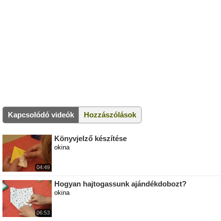
Kapcsolódó videók
Hozzászólások
Könyvjelző készítése
okina
04:49
Hogyan hajtogassunk ajándékdobozt?
okina
06:53