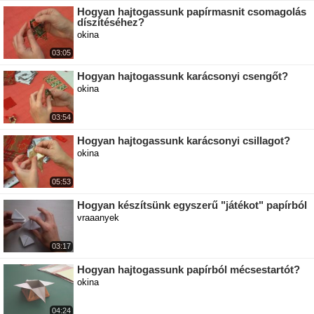
Hogyan hajtogassunk papírmasnit csomagolás
díszítéséhez?
okina
03:05
Hogyan hajtogassunk karácsonyi csengőt?
okina
03:54
Hogyan hajtogassunk karácsonyi csillagot?
okina
05:53
Hogyan készítsünk egyszerű "játékot" papírból
vraaanyek
03:17
Hogyan hajtogassunk papírból mécsestartót?
okina
04:24