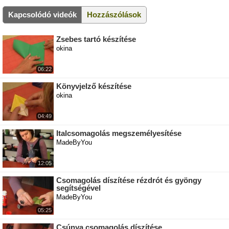
Kapcsolódó videók
Hozzászólások
Zsebes tartó készítése
okina
06:22
Könyvjelző készítése
okina
04:49
Italcsomagolás megszemélyesítése
MadeByYou
12:05
Csomagolás díszítése rézdrót és gyöngy
segítségével
MadeByYou
05:25
Csúnya csomagolás díszítése