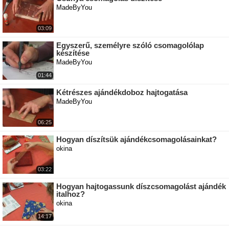
MadeByYou
03:09
Egyszerű, személyre szóló csomagolólap
készítése
MadeByYou
01:44
Kétrészes ajándékdoboz hajtogatása
MadeByYou
06:25
Hogyan díszítsük ajándékcsomagolásainkat?
okina
03:22
Hogyan hajtogassunk díszcsomagolást ajándék
italhoz?
okina
14:17