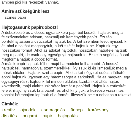
amiben pici kis rekeszek vannak.
Amire szükségünk lesz
színes papír
Hajtogassunk papírdobozt!
A dobozbelső és a doboz ugyanakkora papírból készül. Hajtsuk meg a
felezővonalakat átlósan, használjunk keményebb papírt. Ezután
borítékhajtásban a csúcsokat hajtsuk be. A két szemben lévőt nyissuk ki,
és ahol a hajtást meghagytuk, a két szélét hajtsuk be. Kaptunk egy
hosszúkás formát. Ahol az átlókat hajtottuk, hosszában hátrafelé hajtsuk
meg a papírt, de csak egy egységnyit hajtsunk le. Ezzel a segédhajtással
megformálhatjuk a doboz formát.
A másik papír hajtsuk félbe, majd harmadolni kell a papírt. A hosszát
hajtsuk fel, harmadolva, szemmértékkel. Nyissuk ki és ismételjük meg a
másik oldalon. Hajtsuk szét a papírt. Ahol a két négyzet csúcsa látható,
abból hajtsunk ügyesen egy háromszöget a sarkoknál. Ha ez megvan, egy
egységnyi részt hajtsunk fel minden oldalon. Ezután két átlós hajtás
következik, majd alakítsunk sátor formát a papírból. Hajtsuk a csücskét
lefelé, majd nyissuk ki a papírt, és ahol kinyitjuk, a középső vízszintes
vonalat hátrahajtva lapítsuk el a formát. Illesszük bele a dobozba a rekeszt.
Címkék:
kreatív
ajándék
csomagolás
ünnep
karácsony
díszítés
origami
papír
hajtogatás