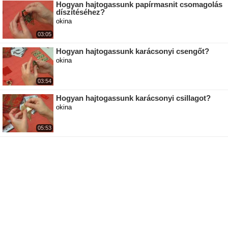
Hogyan hajtogassunk papírmasnit csomagolás
díszítéséhez?
okina
03:05
Hogyan hajtogassunk karácsonyi csengőt?
okina
03:54
Hogyan hajtogassunk karácsonyi csillagot?
okina
05:53