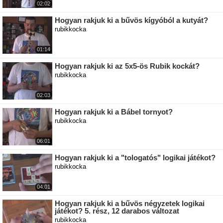
02:02
Hogyan rakjuk ki a bűvös kígyóból a kutyát?
rubikkocka
01:14
Hogyan rakjuk ki az 5x5-ös Rubik kockát?
rubikkocka
02:03
Hogyan rakjuk ki a Bábel tornyot?
rubikkocka
06:01
Hogyan rakjuk ki a "tologatós" logikai játékot?
rubikkocka
04:01
Hogyan rakjuk ki a bűvös négyzetek logikai
játékot? 5. rész, 12 darabos változat
rubikkocka