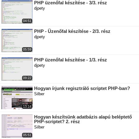
PHP üzenőfal készítése - 3/3. rész
djpety
04:51
PHP - Üzenőfal készítése - 2/3. rész
djpety
05:59
PHP üzenőfal készítése - 1/3. rész
djpety
09:22
Hogyan írjunk regisztráló scriptet PHP-ban?
Silber
13:14
Hogyan készítsünk adatbázis alapú beléptető
PHP-scriptet? 2. rész
Silber
05:51