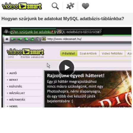
Hogyan szúrjunk be adatokat MySQL adatbázis-táblánkba?