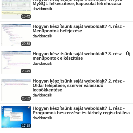
MySQL felkészítése, kapcsolat létrehozása
davidorcsik
15:42
Hogyan készítsünk saját weboldalt? 4. rész -
Menüpontok befejezése
davidorcsik
20:38
Hogyan készítsünk saját weboldalt? 3. rész - Új
menüpontok elkészítése
davidorcsik
23:49
Hogyan készítsünk saját weboldalt? 2. rész -
Oldal felépítése, szerver válaszidő
lecsökkentése
davidorcsik
25:52
Hogyan készítsünk saját weboldalt? 1. rész -
Programok beszerzése és tárhely regisztrálása
davidorcsik
17:18