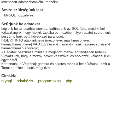
létrehozott adatbázistábláink mezőibe.
Amire szükségünk lesz
MySQL hozzáférés
Szúrjunk be adatokat
Lépjünk be az adatbázisunkba, kattintsunk az SQL fülre, majd ki kell
választanunk, hogy melyik táblába és mezőbe milyen adatot szeretnénk
beszúrni. Írjuk be a következő parancsot:
INSERT INTO atáblánkneve (mezőneve, másikmezőneve,
harmadikmezőneve) VALUES (’user-1’, ’user-1-másikmezőneve’, ’user-1
harmadikmező szövege’)
Az adatok beszúrása mindig a megadott mezők sorrendjében történik.
Vigyázzunk, hogy a mezők neveit vesszővel és sorközzel válasszuk el
egymástól.
Kattintsunk a Végrehajt gombra és sikeres máris a beszúrásunk, amit a
Tartalom fülnél tudunk megnézni.
Címkék:
mysql
adatbázis
programozás
php