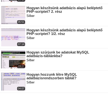
Hogyan készítsünk adatbázis alapú beléptető
PHP-scriptet? 2. rész
Silber
05:51
Hogyan készítsünk adatbázis alapú beléptető
PHP-scriptet? 1/2. rész
Silber
07:14
Hogyan szúrjunk be adatokat MySQL
adatbázis-táblánkba?
Silber
03:27
Hogyan hozzunk létre MySQL
adatbázisrendszerben táblát?
Silber
04:07