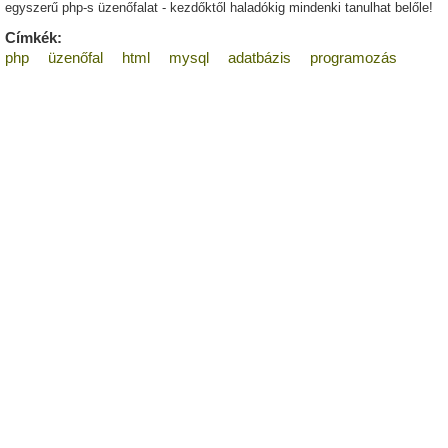
egyszerű php-s üzenőfalat - kezdőktől haladókig mindenki tanulhat belőle!
Címkék:
php
üzenőfal
html
mysql
adatbázis
programozás