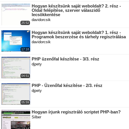
Hogyan készítsünk saját weboldalt? 2. rész -
Oldal felépítése, szerver válaszidő
lecsökkentése
davidorcsik
25:52
Hogyan készítsünk saját weboldalt? 1. rész -
Programok beszerzése és tárhely regisztrálása
davidorcsik
17:18
PHP üzenőfal készítése - 3/3. rész
djpety
04:51
PHP - Üzenőfal készítése - 2/3. rész
djpety
05:59
Hogyan írjunk regisztráló scriptet PHP-ban?
Silber
13:14