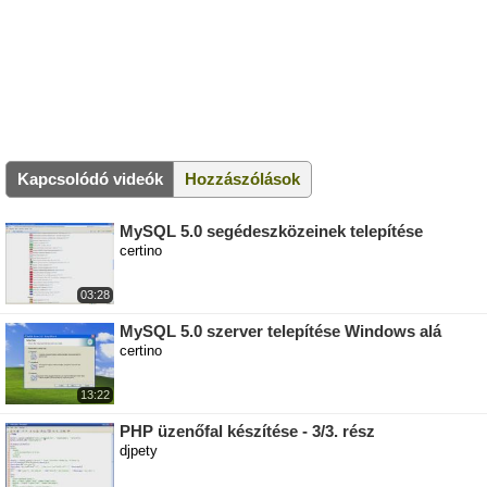
Kapcsolódó videók
Hozzászólások
MySQL 5.0 segédeszközeinek telepítése
certino
03:28
MySQL 5.0 szerver telepítése Windows alá
certino
13:22
PHP üzenőfal készítése - 3/3. rész
djpety