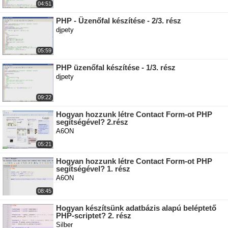
04:51
PHP - Üzenőfal készítése - 2/3. rész
djpety
05:59
PHP üzenőfal készítése - 1/3. rész
djpety
09:22
Hogyan hozzunk létre Contact Form-ot PHP
segítségével? 2.rész
A6ON
05:21
Hogyan hozzunk létre Contact Form-ot PHP
segítségével? 1. rész
A6ON
08:45
Hogyan készítsünk adatbázis alapú beléptető
PHP-scriptet? 2. rész
Silber