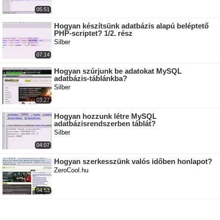
05:51
Hogyan készítsünk adatbázis alapú beléptető
PHP-scriptet? 1/2. rész
Silber
07:14
Hogyan szúrjunk be adatokat MySQL
adatbázis-táblánkba?
Silber
03:27
Hogyan hozzunk létre MySQL
adatbázisrendszerben táblát?
Silber
04:07
Hogyan szerkesszünk valós időben honlapot?
ZeroCool.hu
04:53