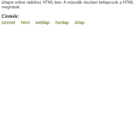
űrlapot online rádióhoz HTML-ben. A második részben befejezzük a HTML
megírását.
Címkék:
üzenet
html
weblap
honlap
űrlap