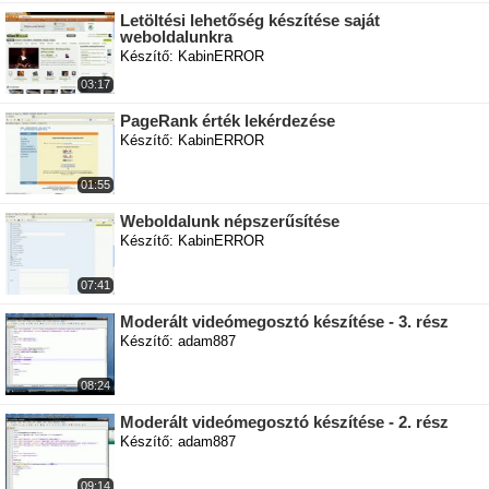
Letöltési lehetőség készítése saját
weboldalunkra
Készítő: KabinERROR
03:17
PageRank érték lekérdezése
Készítő: KabinERROR
01:55
Weboldalunk népszerűsítése
Készítő: KabinERROR
07:41
Moderált videómegosztó készítése - 3. rész
Készítő: adam887
08:24
Moderált videómegosztó készítése - 2. rész
Készítő: adam887
09:14