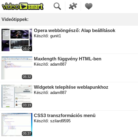
Videótippek:
Opera webböngésző: Alap beállítások
Készítő: gunit1
08:04
Maxlength függvény HTML-ben
Készítő: adam887
05:32
Widgetek telepítése weblapunkhoz
Készítő: adam887
03:19
CSS3 transzformációs menü
Készítő: szilard9595
05:37