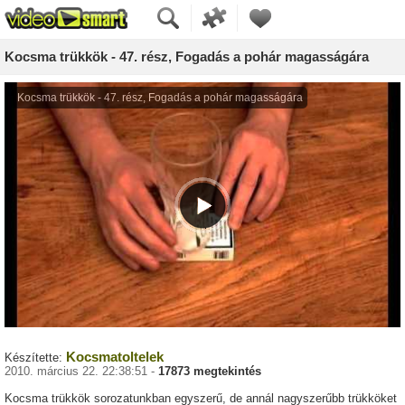
Kocsma trükkök - 47. rész, Fogadás a pohár magasságára
Kocsmatoltelek
Készítette:
2010. március 22. 22:38:51 -
17873 megtekintés
Kocsma trükkök sorozatunkban egyszerű, de annál nagyszerűbb trükköket