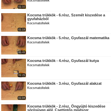
Kocsmatoltelek
01:10
Kocsma trükkök - 6.rész, Szemét kiszedése a
gyufaházból
Kocsmatoltelek
01:19
Kocsma trükkök - 5.rész, Gyufaszál matematika
Kocsmatoltelek
00:49
Kocsma trükkök - 4.rész, Gyufaszál kutya
Kocsmatoltelek
01:25
Kocsma trükkök - 3.rész, Gyufaszál alakzat
Kocsmatoltelek
01:04
Kocsma trükkök - 2.rész, Öngyújtó kiszedése
sörösüveg alól, Csettintős módszer