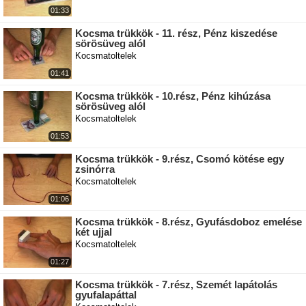
01:33
Kocsma trükkök - 11. rész, Pénz kiszedése
sörösüveg alól
Kocsmatoltelek
01:41
Kocsma trükkök - 10.rész, Pénz kihúzása
sörösüveg alól
Kocsmatoltelek
01:53
Kocsma trükkök - 9.rész, Csomó kötése egy
zsinórra
Kocsmatoltelek
01:06
Kocsma trükkök - 8.rész, Gyufásdoboz emelése
két ujjal
Kocsmatoltelek
01:27
Kocsma trükkök - 7.rész, Szemét lapátolás
gyufalapáttal