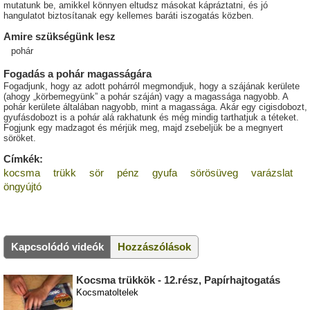
mutatunk be, amikkel könnyen eltudsz másokat kápráztatni, és jó
hangulatot biztosítanak egy kellemes baráti iszogatás közben.
Amire szükségünk lesz
pohár
Fogadás a pohár magasságára
Fogadjunk, hogy az adott pohárról megmondjuk, hogy a szájának kerülete
(ahogy „körbemegyünk” a pohár száján) vagy a magassága nagyobb. A
pohár kerülete általában nagyobb, mint a magassága. Akár egy cigisdobozt,
gyufásdobozt is a pohár alá rakhatunk és még mindig tarthatjuk a téteket.
Fogjunk egy madzagot és mérjük meg, majd zsebeljük be a megnyert
söröket.
Címkék:
kocsma
trükk
sör
pénz
gyufa
sörösüveg
varázslat
öngyújtó
Kapcsolódó videók
Hozzászólások
Kocsma trükkök - 12.rész, Papírhajtogatás
Kocsmatoltelek