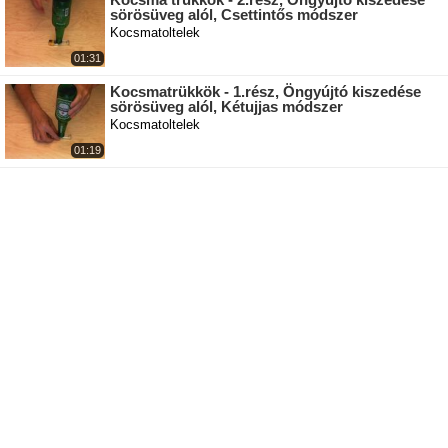
sörösüveg alól, Csettintős módszer
Kocsmatoltelek
01:31
Kocsmatrükkök - 1.rész, Öngyújtó kiszedése
sörösüveg alól, Kétujjas módszer
Kocsmatoltelek
01:19