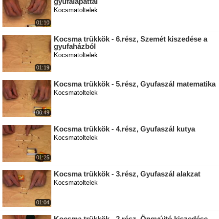
gyufalapáttal
Kocsmatoltelek
01:10
Kocsma trükkök - 6.rész, Szemét kiszedése a
gyufaházból
Kocsmatoltelek
01:19
Kocsma trükkök - 5.rész, Gyufaszál matematika
Kocsmatoltelek
00:49
Kocsma trükkök - 4.rész, Gyufaszál kutya
Kocsmatoltelek
01:25
Kocsma trükkök - 3.rész, Gyufaszál alakzat
Kocsmatoltelek
01:04
Kocsma trükkök - 2.rész, Öngyújtó kiszedése