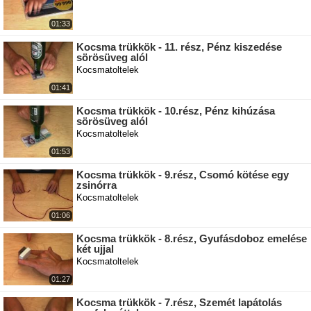
01:33
Kocsma trükkök - 11. rész, Pénz kiszedése
sörösüveg alól
Kocsmatoltelek
01:41
Kocsma trükkök - 10.rész, Pénz kihúzása
sörösüveg alól
Kocsmatoltelek
01:53
Kocsma trükkök - 9.rész, Csomó kötése egy
zsinórra
Kocsmatoltelek
01:06
Kocsma trükkök - 8.rész, Gyufásdoboz emelése
két ujjal
Kocsmatoltelek
01:27
Kocsma trükkök - 7.rész, Szemét lapátolás