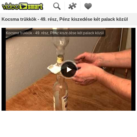
Kocsma trükkök - 49. rész, Pénz kiszedése két palack közül