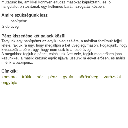
mutatunk be, amikkel könnyen eltudsz másokat kápráztatni, és jó
hangulatot biztosítanak egy kellemes baráti iszogatás közben.
Amire szükségünk lesz
papírpénz
2
db
üveg
Pénz kiszedése két palack közül
Tegyünk egy papírpénzt az egyik üveg szájára, a másikat fordítsuk fejjel
lefelé, rakjuk rá úgy, hogy megálljon a két üveg egymáson. Fogadjunk, hogy
kivesszük a pénzt úgy, hogy nem esik le a felső üveg.
A megoldás: fogjuk a pénzt, csináljunk ívet vele, fogjuk meg erősen jobb
kezünkkel, a másik kezünk egyik ujjával üssünk rá egyet erősen, és máris
miénk a papírpénz.
Címkék:
kocsma
trükk
sör
pénz
gyufa
sörösüveg
varázslat
öngyújtó