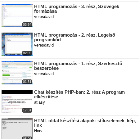
HTML programozás - 3. rész, Szövegek
formázása
veresdavid
03:54
HTML programozás - 2. rész, Legelső
programkód
veresdavid
02:05
HTML programozás - 1. rész, Szerkesztő
beszerzése
veresdavid
01:31
Chat készítés PHP-ban: 2. rész A program
elkészítése
atlasy
17:01
HTML oldal készítési alapok: stíluselemek, kép,
link
Horv
05:06