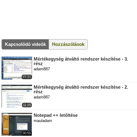
Kapcsolódó videók
Hozzászólások
Mértékegység átváltó rendszer készítése - 3.
rész
adam887
07:21
Mértékegység átváltó rendszer készítése - 2.
rész
adam887
11:15
Notepad ++ letöltése
mauladam
00:55