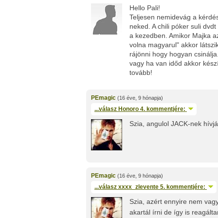
Hello Pali!
Teljesen nemidevág a kérd
neked. A chili póker suli dv
a kezedben. Amikor Majka azt
volna magyarul" akkor látszi
rájönni hogy hogyan csinálja.
vagy ha van időd akkor készít
tovább!
PEmagic
(16 éve, 9 hónapja)
...válasz
Honoro
4. kommentjére:
Szia, angulol JACK-nek hív
PEmagic
(16 éve, 9 hónapja)
...válasz
xxxx_zlevente
5. kommentjére:
Szia, azért ennyire nem vagy
akartál írni de így is reagált