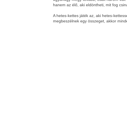
hanem az élő, aki eldöntheti, mit fog csin
A hetes-kettes játék az, aki hetes-kette
megbeszélnek egy összeget, akkor minden