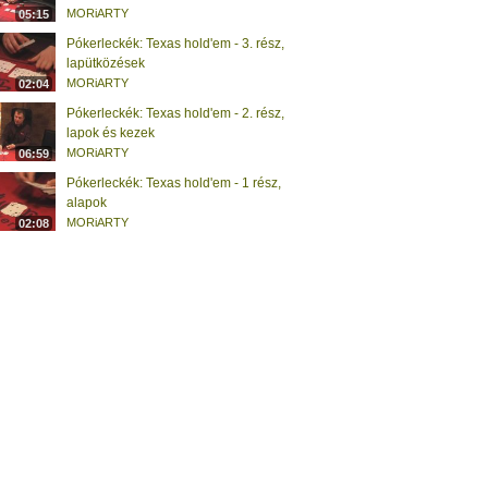
MORiARTY
05:15
Pókerleckék: Texas hold'em - 3. rész,
lapütközések
MORiARTY
02:04
Pókerleckék: Texas hold'em - 2. rész,
lapok és kezek
MORiARTY
06:59
Pókerleckék: Texas hold'em - 1 rész,
alapok
MORiARTY
02:08