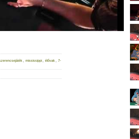
,
,
,
szerencsejáték
mississippi
élővak
7-