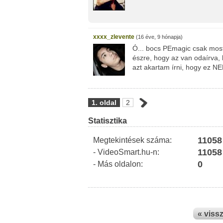
xxxx_zlevente
(16 éve, 9 hónapja)
Ó... bocs PEmagic csak mos
észre, hogy az van odaírva, 
azt akartam írni, hogy ez NE
1. oldal
2
Statisztika
11058
Megtekintések száma:
11058
- VideoSmart.hu-n:
0
- Más oldalon:
« viss