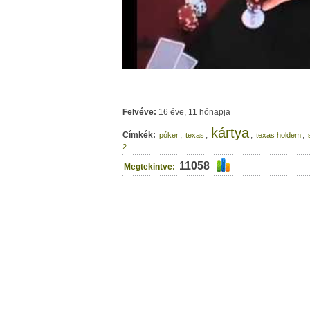
Felvéve:
16 éve, 11 hónapja
kártya
Címkék:
,
,
,
,
póker
texas
texas holdem
2
11058
Megtekintve: