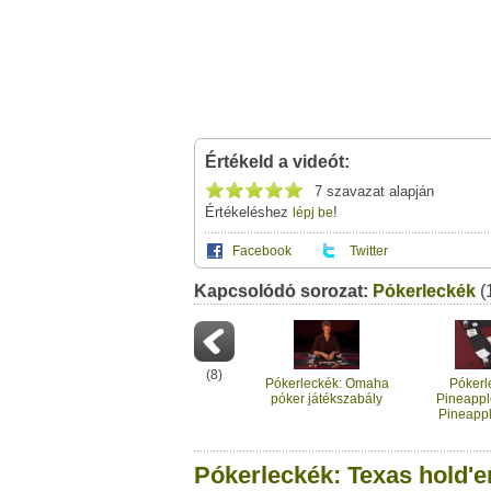
Értékeld a videót:
7 szavazat alapján
Értékeléshez
!
lépj be
Facebook
Twitter
Kapcsolódó sorozat:
Ez a videótipp a következő klub(ok)ba tartoz
Pókerleckék
(
A(z) "Pókerleckék: Texas hold'em kiegészítő
használhatod a saját leveleződet
,
vagy
ez
Ez a videó nem még nem tartozik egy kl
Neved:
Ha van egy kis időd,
nézz szét meglévő klubja
(
8
)
E-mail címed:
Pókerleckék: Omaha
Pókerl
póker játékszabály
Pineappl
Pineappl
Címzett e-mail címe:
játéks
Pókerleckék: Texas hold'e