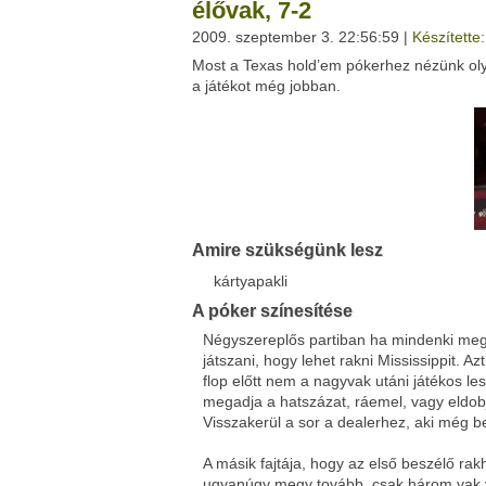
élővak, 7-2
2009. szeptember 3. 22:56:59 |
Készítette
Facebook
Twitter
Most a Texas hold’em pókerhez nézünk olyan
Del.icio.us
Live
a játékot még jobban.
Amire szükségünk lesz
kártyapakli
A póker színesítése
Négyszereplős partiban ha mindenki megka
játszani, hogy lehet rakni Mississippit. A
flop előtt nem a nagyvak utáni játékos le
megadja a hatszázat, ráemel, vagy eldobj
Visszakerül a sor a dealerhez, aki még b
A másik fajtája, hogy az első beszélő rak
ugyanúgy megy tovább, csak három vak van