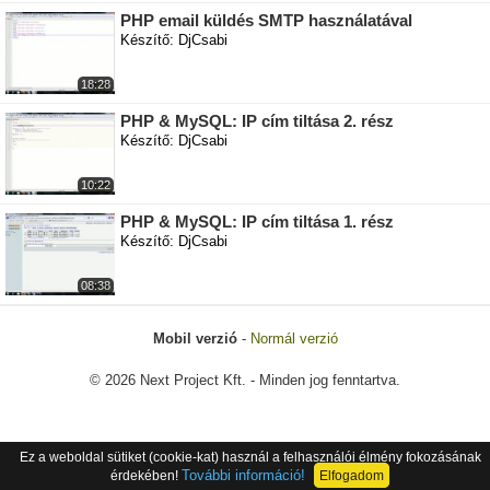
PHP email küldés SMTP használatával
Készítő: DjCsabi
18:28
PHP & MySQL: IP cím tiltása 2. rész
Készítő: DjCsabi
10:22
PHP & MySQL: IP cím tiltása 1. rész
Készítő: DjCsabi
08:38
Mobil verzió
-
Normál verzió
© 2026 Next Project Kft. - Minden jog fenntartva.
Ez a weboldal sütiket (cookie-kat) használ a felhasználói élmény fokozásának
További információ!
érdekében!
Elfogadom