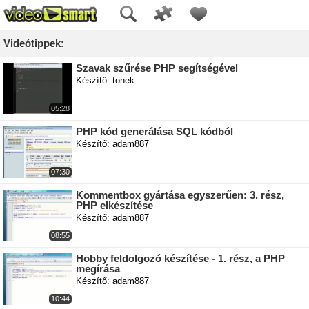
Videótippek:
Szavak szűrése PHP segítségével
Készítő: tonek
05:28
PHP kód generálása SQL kódból
Készítő: adam887
07:30
Kommentbox gyártása egyszerűen: 3. rész,
PHP elkészítése
Készítő: adam887
08:55
Hobby feldolgozó készítése - 1. rész, a PHP
megírása
Készítő: adam887
10:44