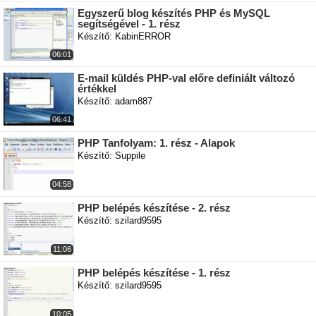
Egyszerű blog készítés PHP és MySQL
segítségével - 1. rész
Készítő: KabinERROR
06:01
E-mail küldés PHP-val előre definiált változó
értékkel
Készítő: adam887
06:41
PHP Tanfolyam: 1. rész - Alapok
Készítő: Suppile
04:58
PHP belépés készítése - 2. rész
Készítő: szilard9595
11:06
PHP belépés készítése - 1. rész
Készítő: szilard9595
10:05