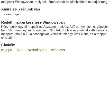
mappánk Windowsban, melynek létrehozását az alábbiakban mutatjuk meg.
Amire szükségünk van
számítógép
Rejtett mappa készítése Windowsban
Készítsünk egy új mappát az Asztalon, majd az ALT-ot nyomjuk le, gépeljük
be: 0160, majd nyomjuk meg az ENTER-t. Jobb egérgombbal kattintsunk a
mappára, majd a Tulajdonságokat, válasszunk egy üres ikont, és a mappa
el is „tűnt”.
Címkék:
mappa
ikon
számitógép
windows