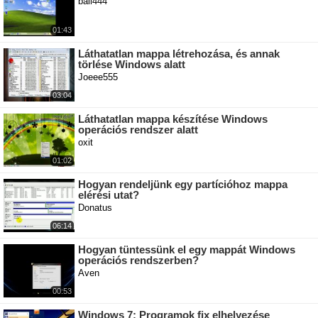
bali444
01:43
Láthatatlan mappa létrehozása, és annak
törlése Windows alatt
Joeee555
03:04
Láthatatlan mappa készítése Windows
operációs rendszer alatt
oxit
01:02
Hogyan rendeljünk egy partícióhoz mappa
elérési utat?
Donatus
06:14
Hogyan tüntessünk el egy mappát Windows
operációs rendszerben?
Aven
00:53
Windows 7: Programok fix elhelyezése