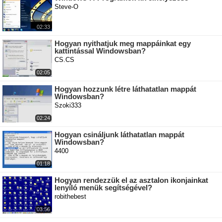
Steve-O
02:33
Hogyan nyithatjuk meg mappáinkat egy
kattintással Windowsban?
CS.CS
02:05
Hogyan hozzunk létre láthatatlan mappát
Windowsban?
Szoki333
02:24
Hogyan csináljunk láthatatlan mappát
Windowsban?
4400
01:18
Hogyan rendezzük el az asztalon ikonjainkat
lenyíló menük segítségével?
robithebest
03:56