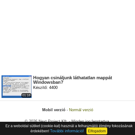
Hogyan csináljunk láthatatlan mappát
Windowsban?
Készítő: 4400
01:18
Mobil verzió
-
Normál verzió
© 2026 Next Project Kft. - Minden jog fenntartva.
Ez a weboldal sütiket (cookie-kat) használ a felhasználói élmény fokozásának
További információ!
érdekében!
Elfogadom