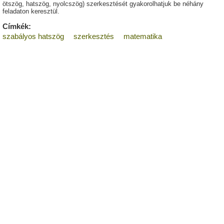
ötszög, hatszög, nyolcszög) szerkesztését gyakorolhatjuk be néhány
feladaton keresztül.
Címkék:
szabályos hatszög
szerkesztés
matematika