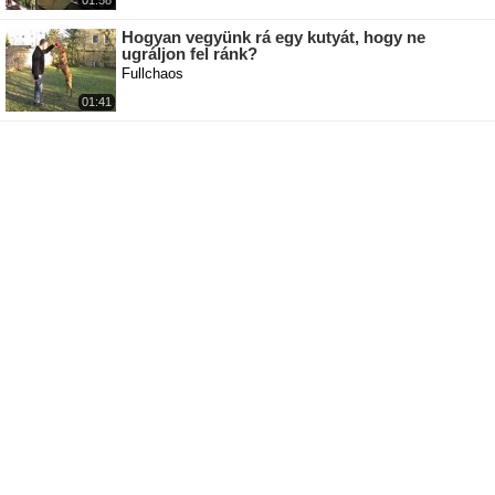
01:58
Hogyan vegyünk rá egy kutyát, hogy ne
ugráljon fel ránk?
Fullchaos
01:41