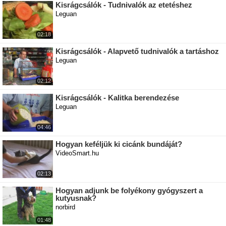
Kisrágcsálók - Tudnivalók az etetéshez
Leguan
02:18
Kisrágcsálók - Alapvető tudnivalók a tartáshoz
Leguan
02:12
Kisrágcsálók - Kalitka berendezése
Leguan
04:46
Hogyan keféljük ki cicánk bundáját?
VideoSmart.hu
02:13
Hogyan adjunk be folyékony gyógyszert a
kutyusnak?
norbird
01:48