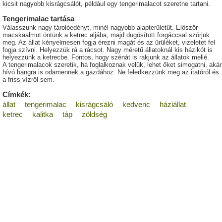
kicsit nagyobb kisrágcsálót, például egy tengerimalacot szeretne tartani.
Tengerimalac tartása
Válasszunk nagy tárolóedényt, minél nagyobb alapterületűt. Először
macskaalmot öntünk a ketrec aljába, majd dugósított forgáccsal szórjuk
meg. Az állat kényelmesen fogja érezni magát és az ürüléket, vizeletet fel
fogja szívni. Helyezzük rá a rácsot. Nagy méretű állatoknál kis házikót is
helyezzünk a ketrecbe. Fontos, hogy szénát is rakjunk az állatok mellé.
A tengerimalacok szeretik, ha foglalkoznak velük, lehet őket simogatni, akár
hívó hangra is odamennek a gazdához. Ne feledkezzünk meg az itatóról és
a friss vízről sem.
Címkék:
állat
tengerimalac
kisrágcsáló
kedvenc
háziállat
ketrec
kalitka
táp
zöldség