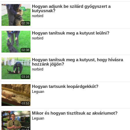
Hogyan adjunk be szilárd gyógyszert a
kutyusnak?
norbird
02:39
Hogyan tanítsuk meg a kutyust leülni?
norbird
02:38
Hogyan tanítsuk meg a kutyust, hogy hívásra
hozzánk jöjjön?
norbird
03:16
Hogyan tartsunk leopárdgekkót?
Leguan
03:53
Mikor és hogyan tisztítsuk az akváriumot?
Leguan