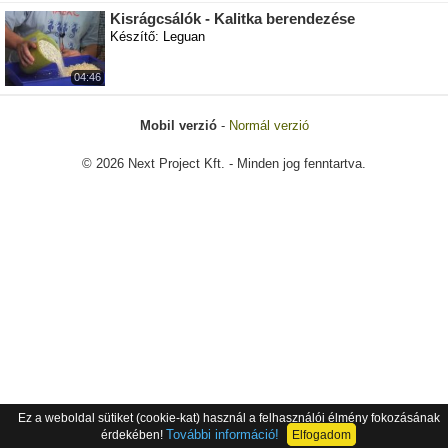
Kisrágcsálók - Kalitka berendezése
Készítő: Leguan
04:46
Mobil verzió
-
Normál verzió
© 2026 Next Project Kft. - Minden jog fenntartva.
Ez a weboldal sütiket (cookie-kat) használ a felhasználói élmény fokozásának
További információ!
érdekében!
Elfogadom