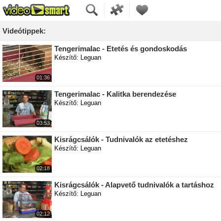
Videótippek:
Tengerimalac - Etetés és gondoskodás
Készítő: Leguan
01:36
Tengerimalac - Kalitka berendezése
Készítő: Leguan
03:53
Kisrágcsálók - Tudnivalók az etetéshez
Készítő: Leguan
02:18
Kisrágcsálók - Alapvető tudnivalók a tartáshoz
Készítő: Leguan
02:12