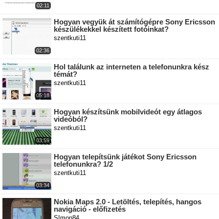
02:11
Hogyan vegyük át számítógépre Sony Ericsson
készülékekkel készített fotóinkat?
szentkuti11
02:36
Hol találunk az interneten a telefonunkra kész
témát?
szentkuti11
05:18
Hogyan készítsünk mobilvideót egy átlagos
videóból?
szentkuti11
03:59
Hogyan telepítsünk játékot Sony Ericsson
telefonunkra? 1/2
szentkuti11
03:34
Nokia Maps 2.0 - Letöltés, telepítés, hangos
navigáció - előfizetés
SImon84