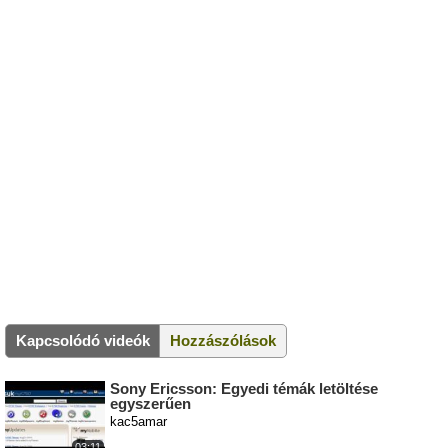
Kapcsolódó videók
Hozzászólások
Sony Ericsson: Egyedi témák letöltése
egyszerűen
kac5amar
03:11