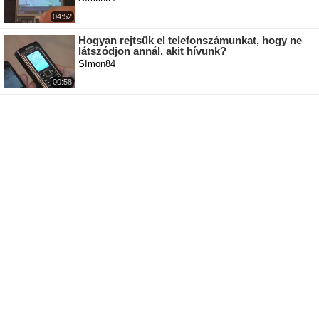
04:52
Hogyan rejtsük el telefonszámunkat, hogy ne
látszódjon annál, akit hívunk?
SImon84
00:58