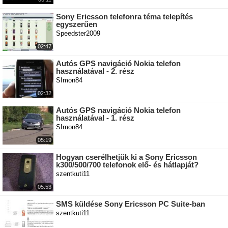
Sony Ericsson telefonra téma telepítés
egyszerűen
Speedster2009
02:47
Autós GPS navigáció Nokia telefon
használatával - 2. rész
SImon84
02:32
Autós GPS navigáció Nokia telefon
használatával - 1. rész
SImon84
05:19
Hogyan cserélhetjük ki a Sony Ericsson
k300/500/700 telefonok elő- és hátlapját?
szentkuti11
05:53
SMS küldése Sony Ericsson PC Suite-ban
szentkuti11