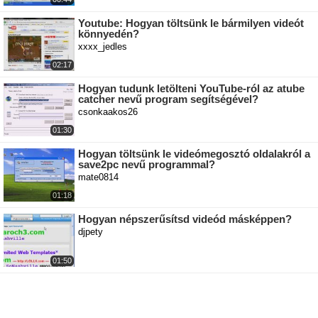
Youtube: Hogyan töltsünk le bármilyen videót
könnyedén?
xxxx_jedles
02:17
Hogyan tudunk letölteni YouTube-ról az atube
catcher nevű program segítségével?
csonkaakos26
01:30
Hogyan töltsünk le videómegosztó oldalakról a
save2pc nevű programmal?
mate0814
01:18
Hogyan népszerűsítsd videód másképpen?
djpety
01:50