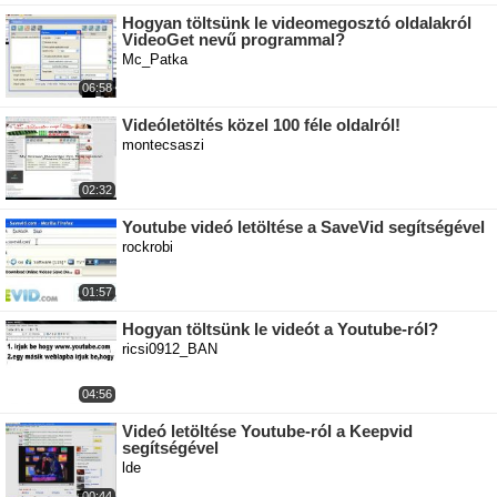
Hogyan töltsünk le videomegosztó oldalakról
VideoGet nevű programmal?
Mc_Patka
06:58
Videóletöltés közel 100 féle oldalról!
montecsaszi
02:32
Youtube videó letöltése a SaveVid segítségével
rockrobi
01:57
Hogyan töltsünk le videót a Youtube-ról?
ricsi0912_BAN
04:56
Videó letöltése Youtube-ról a Keepvid
segítségével
lde
00:44