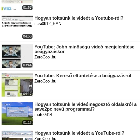
01:57
Hogyan töltsünk le videót a Youtube-ról?
ricsi0912_BAN
04:56
YouTube: Jobb minőségű videó megjelenítése
beágyazáskor
ZeroCool.hu
03:44
YouTube: Kereső eltüntetése a beágyazásról
ZeroCool.hu
04:17
Hogyan töltsünk le videómegosztó oldalakról a
save2pc nevű programmal?
mate0814
01:18
Hogyan töltsünk le videót a YouTube-ról?
ZeroCool.hu