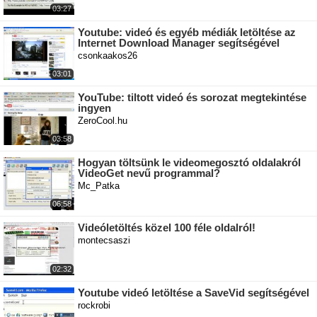
03:27
Youtube: videó és egyéb médiák letöltése az
Internet Download Manager segítségével
csonkaakos26
03:01
YouTube: tiltott videó és sorozat megtekintése
ingyen
ZeroCool.hu
03:58
Hogyan töltsünk le videomegosztó oldalakról
VideoGet nevű programmal?
Mc_Patka
06:58
Videóletöltés közel 100 féle oldalról!
montecsaszi
02:32
Youtube videó letöltése a SaveVid segítségével
rockrobi