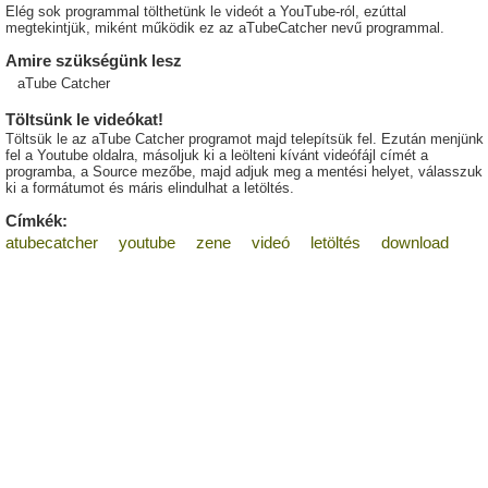
Elég sok programmal tölthetünk le videót a YouTube-ról, ezúttal
megtekintjük, miként működik ez az aTubeCatcher nevű programmal.
Amire szükségünk lesz
aTube Catcher
Töltsünk le videókat!
Töltsük le az aTube Catcher programot majd telepítsük fel. Ezután menjünk
fel a Youtube oldalra, másoljuk ki a leölteni kívánt videófájl címét a
programba, a Source mezőbe, majd adjuk meg a mentési helyet, válasszuk
ki a formátumot és máris elindulhat a letöltés.
Címkék:
atubecatcher
youtube
zene
videó
letöltés
download