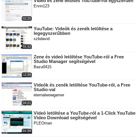
Videó és zene letöltés YouTube-ról egyszerűen
Ervin123
02:20
YouTube: Videók és zenék letöltése a
legegyszerűbben
szbdavid
01:42
Zene és videó letöltése YouTube-ról a Free
Studio Manager segítségével
Bazu0415
02:34
Videók és zenék letöltése YouTube-ról, a Free
Studio-val
eternalwowgamer
04:21
Videó letöltése a YouTube-ról a 1-Click YouTube
Video Download segítségével
PLEOman
01:29