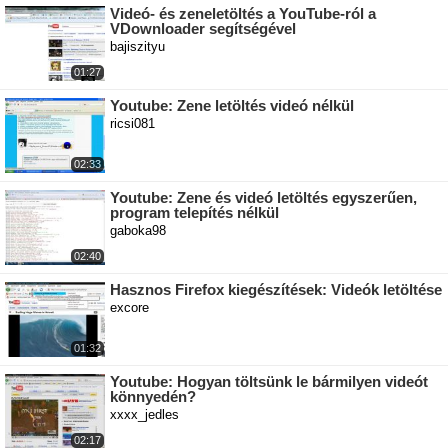
Videó- és zeneletöltés a YouTube-ról a
VDownloader segítségével
bajiszityu
01:27
Youtube: Zene letöltés videó nélkül
ricsi081
02:33
Youtube: Zene és videó letöltés egyszerűen,
program telepítés nélkül
gaboka98
02:40
Hasznos Firefox kiegészítések: Videók letöltése
excore
01:32
Youtube: Hogyan töltsünk le bármilyen videót
könnyedén?
xxxx_jedles
02:17