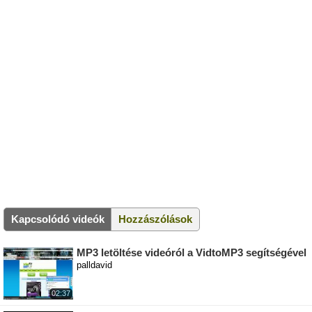
Kapcsolódó videók
Hozzászólások
MP3 letöltése videóról a VidtoMP3 segítségével
palldavid
02:37