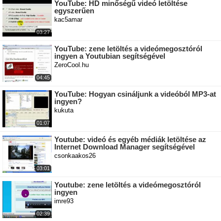
YouTube: HD minőségű videó letöltése
egyszerűen
kac5amar
03:27
YouTube: zene letöltés a videómegosztóról
ingyen a Youtubian segítségével
ZeroCool.hu
04:45
YouTube: Hogyan csináljunk a videóból MP3-at
ingyen?
kukuta
01:07
Youtube: videó és egyéb médiák letöltése az
Internet Download Manager segítségével
csonkaakos26
03:01
Youtube: zene letöltés a videómegosztóról
ingyen
imre93
02:39