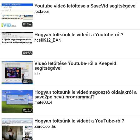
Youtube videó letöltése a SaveVid segítségével
rockrobi
01:57
Hogyan töltsünk le videót a Youtube-ról?
ricsi0912_BAN
04:56
Videó letöltése Youtube-ról a Keepvid
segítségével
lde
00:44
Hogyan töltsünk le videómegosztó oldalakról a
save2pc nevű programmal?
mate0814
01:18
Hogyan töltsünk le videót a YouTube-ról?
ZeroCool.hu
02:42