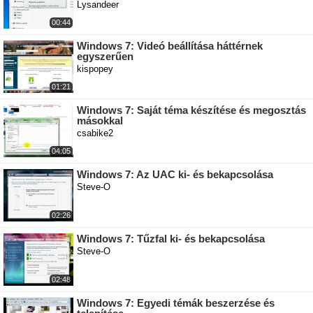
Lysandeer
00:44
Windows 7: Videó beállítása háttérnek
egyszerűen
kispopey
01:21
Windows 7: Saját téma készítése és megosztás
másokkal
csabike2
04:05
Windows 7: Az UAC ki- és bekapcsolása
Steve-O
02:26
Windows 7: Tűzfal ki- és bekapcsolása
Steve-O
02:48
Windows 7: Egyedi témák beszerzése és