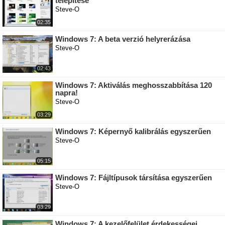
telepítése
Steve-O
02:35
Windows 7: A beta verzió helyrerázása
Steve-O
02:43
Windows 7: Aktiválás meghosszabbítása 120
napra!
Steve-O
03:29
Windows 7: Képernyő kalibrálás egyszerűen
Steve-O
05:15
Windows 7: Fájltípusok társítása egyszerűen
Steve-O
03:29
Windows 7: A kezelőfelület érdekességei