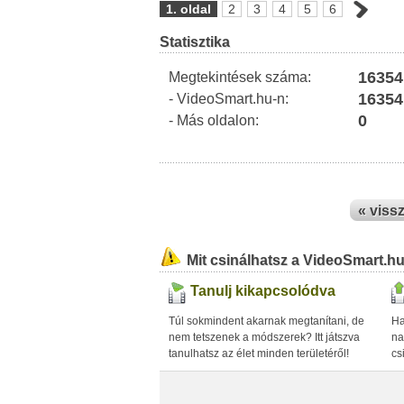
1. oldal
2
3
4
5
6
Statisztika
16354
Megtekintések száma:
16354
- VideoSmart.hu-n:
0
- Más oldalon:
« viss
Mit csinálhatsz a VideoSmart.h
Tanulj kikapcsolódva
Túl sokmindent akarnak megtanítani, de
Ha
nem tetszenek a módszerek? Itt játszva
na
tanulhatsz az élet minden területéről!
cs