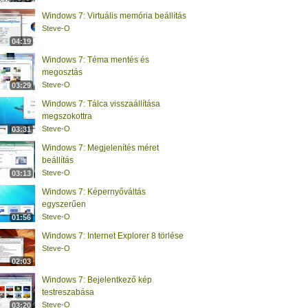
Windows 7: Virtuális memória beállítás
Steve-O
04:19
Windows 7: Téma mentés és
megosztás
Steve-O
03:29
Windows 7: Tálca visszaállítása
megszokottra
Steve-O
03:31
Windows 7: Megjelenítés méret
beállítás
Steve-O
03:13
Windows 7: Képernyőváltás
egyszerűen
Steve-O
01:56
Windows 7: Internet Explorer 8 törlése
Steve-O
02:03
Windows 7: Bejelentkező kép
testreszabása
Steve-O
03:20