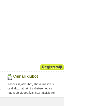
Regisztrálj!
Csinálj klubot
Készíts saját klubot, ahová mások is
bb
csatlakozhatnak, és közösen egyre
nagyobb videóbázist hozhattok létre!