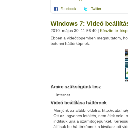
Facebook
Twitter
Ez a videótipp a következő klub(ok)ba tartoz
A(z) "Windows 7: Videó beállítása háttérne
Windows 7: Videó beállítá
saját leveleződet
,
vagy
ezt a felületet:
Ez a videó nem még nem tartozik egy kl
2010. május 30. 11:56:40 |
Készítette: kis
Neved:
Ebben a videótippemben megmutatom, hogy
Ha van egy kis időd,
nézz szét meglévő klubja
E-mail címed:
betenni háttérképnek.
Címzett e-mail címe:
Facebook
Twitter
Amire szükségünk lesz
Del.icio.us
Live
internet
Videó beállítása háttérnek
Menjünk az alábbi oldalra: http://data
Ott az Ingyenes letöltés, nem élek vele, 
indítsuk újra a számítógépünket. Keressün
állítsuk be háttérképnek a kiválasztott vid