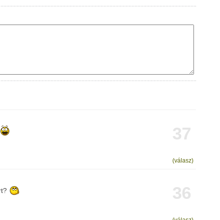
37
(válasz)
36
rt?