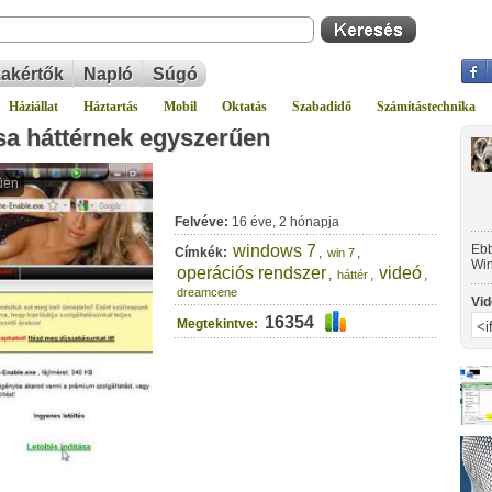
akértők
Napló
Súgó
Háziállat
Háztartás
Mobil
Oktatás
Szabadidő
Számítástechnika
sa háttérnek egyszerűen
Felvéve:
16 éve, 2 hónapja
windows 7
Ebb
Címkék:
,
,
win 7
Win
operációs rendszer
videó
,
,
,
háttér
egy
dreamcene
Vid
16354
Megtekintve: