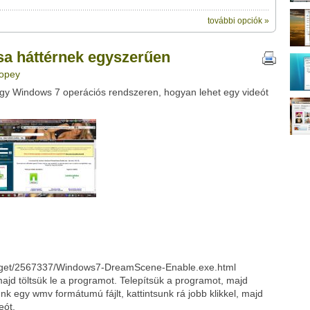
további opciók »
ik:
megosztásához használhatod a
k egyszerűen" című videótipp
sa háttérnek egyszerűen
ubhoz sem.
popey
Üzenet (opcionális):
 Windows 7 operációs rendszeren, hogyan lehet egy videót
!
ink között
Google
Digg
.hu/get/2567337/Windows7-DreamScene-Enable.exe.html
majd töltsük le a programot. Telepítsük a programot, majd
k egy wmv formátumú fájlt, kattintsunk rá jobb klikkel, majd
eót.