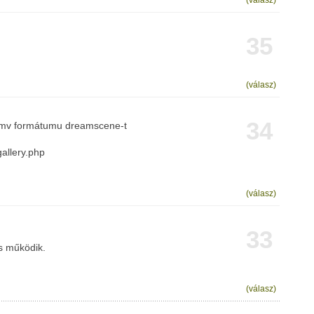
(válasz)
35
(válasz)
34
ó wmv formátumu dreamscene-t
allery.php
(válasz)
33
s működik.
(válasz)