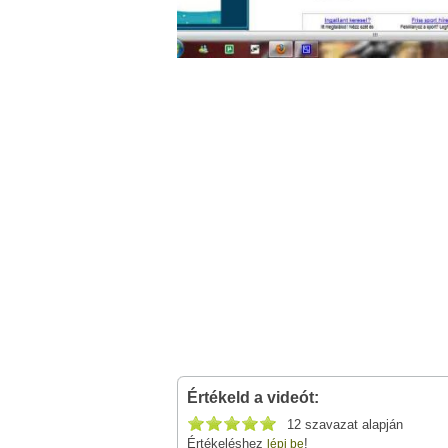
Értékeld a videót:
12 szavazat alapján
Értékeléshez
!
lépj be