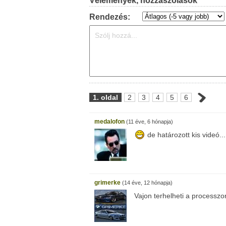
Vélemények, hozzászólások
Rendezés:
1. oldal
2
3
4
5
6
medalofon
(11 éve, 6 hónapja)
de határozott kis videó...
grimerke
(14 éve, 12 hónapja)
Vajon terhelheti a processzo