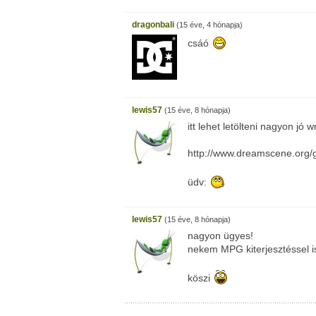
dragonbali
(15 éve, 4 hónapja)
csáó
lewis57
(15 éve, 8 hónapja)
itt lehet letölteni nagyon j
http://www.dreamscene.org/g
üdv:
lewis57
(15 éve, 8 hónapja)
nagyon ügyes!
nekem MPG kiterjesztéssel i
köszi