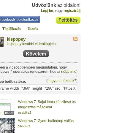
Üdvözlünk
az oldalon!
Lépj be
, vagy
regisztrálj
Feltöltés
Táplálkozás
Utazás
kispopey
kispopey további videótippjei »
en a videótippemben megmutatom, hogy
dows 7 operációs rendszeren, hogyan lehet
(
több infó
)
 videót betenni háttérképnek.
(
hogyan működik?
)
eó beillesztése:
Windows 7: Saját téma készítése és
megosztás másokkal
csabike2
04:05
Windows 7: Gyors háttérkép váltás
Steve-O
01:19