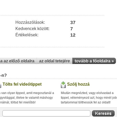
37
Hozzászólások:
7
Kedvencek között:
12
Értékelések:
za az előző oldalra
az oldal tetejére
tovább a főoldalra »
u-n?
Tölts fel videótippet
Szólj hozzá
 van olyan tipped, amit megosztanál a
Miután megnézted, vagy elolvastad a
gyvilággal, illetve te valamit máshogy
tippet, véleményezd azt, hogy minél jo
inálnál, töltsd fel mielőbb!
tartalommal tölthessük fel az oldalt!