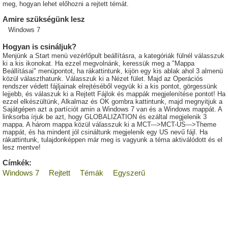
meg, hogyan lehet előhozni a rejtett témát.
Amire szükségünk lesz
Windows 7
Hogyan is csináljuk?
Menjünk a Start menü vezérlőpult beállításra, a kategóriák fülnél válasszuk
ki a kis ikonokat. Ha ezzel megvolnánk, keressük meg a "Mappa
Beállításai" menüpontot, ha rákattintunk, kijön egy kis ablak ahol 3 almenü
közül választhatunk. Válasszuk ki a Nézet fület. Majd az Operációs
rendszer védett fájljainak elrejtéséből vegyük ki a kis pontot, görgessünk
lejjebb, és válaszuk ki a Rejtett Fájlok és mappák megjelenítése pontot! Ha
ezzel elkészültünk, Alkalmaz és OK gombra kattintunk, majd megnyitjuk a
Sajátgépen azt a partíciót amin a Windows 7 van és a Windows mappát. A
linksorba írjuk be azt, hogy GLOBALIZATION és ezáltal megjelenik 3
mappa. A három mappa közül válasszuk ki a MCT--->MCT-US--->Theme
mappát, és ha mindent jól csináltunk megjelenik egy US nevű fájl. Ha
rákattintunk, tulajdonképpen már meg is vagyunk a téma aktiválódott és el
lesz mentve!
Címkék:
Windows 7
Rejtett
Témák
Egyszerű