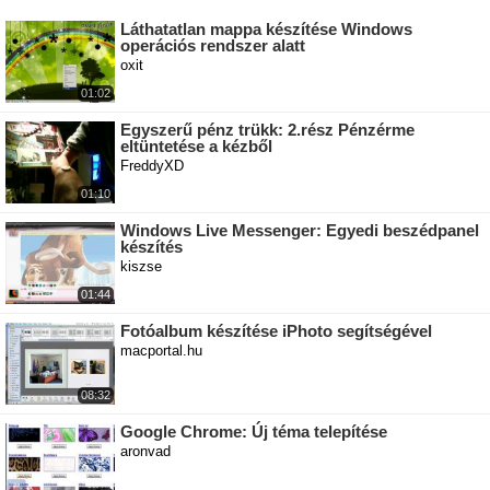
Láthatatlan mappa készítése Windows
operációs rendszer alatt
oxit
01:02
Egyszerű pénz trükk: 2.rész Pénzérme
eltüntetése a kézből
FreddyXD
01:10
Windows Live Messenger: Egyedi beszédpanel
készítés
kiszse
01:44
Fotóalbum készítése iPhoto segítségével
macportal.hu
08:32
Google Chrome: Új téma telepítése
aronvad