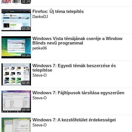
02:34
Firefox: Új téma telepítés
DankeDJ
02:25
Windows Vista témájának cseréje a Window
Blinds nevű programmal
petike06
03:20
Windows 7: Egyedi témák beszerzése és
telepítése
Steve-O
02:35
Windows 7: Fájltípusok társítása egyszerűen
Steve-O
03:29
Windows 7: A kezelőfelület érdekességei
Steve-O